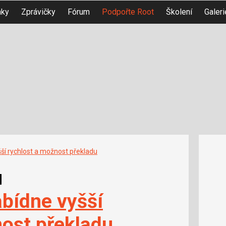
nky
Zprávičky
Fórum
Podpořte Root
Školení
Galeri
ší rychlost a možnost překladu
u
bídne vyšší
nost překladu