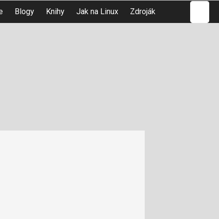
Hledat
e
Blogy
Knihy
Jak na Linux
Zdroják