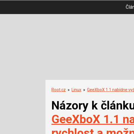
Člá
Root.cz
»
Linux
»
GeeXboX 1.1 nabídne vyš
Názory k článk
GeeXboX 1.1 na
rychlost a mož