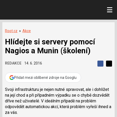
Root.cz
»
Akce
Hlídejte si servery pomocí
Nagios a Munin (školení)
REDAKCE
14. 6. 2016
S
S
S
d
d
d
í
í
Přidat mezi oblíbené zdroje na Googlu
í
l
l
e
e
l
j
j
Svoji infrastrukturu je nejen nutné spravovat, ale i dohlížet
t
e
t
na její chod a při případném výpadku se o chybě dozvědět
e
e
t
n
n
dříve než uživatelé. V ideálním případě na problém
a
a
odpovědět automatickou akcí, která problém vyřeší ihned a
F
s
a
í
za vás.
c
t