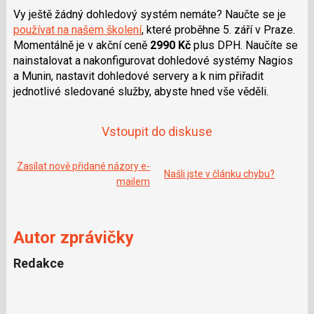
e
i
Vy ještě žádný dohledový systém nemáte? Naučte se je
b
X
o
používat na našem školení
, které proběhne 5. září v Praze.
o
Momentálně je v akční ceně
2990 Kč
plus DPH. Naučíte se
k
u
nainstalovat a nakonfigurovat dohledové systémy Nagios
a Munin, nastavit dohledové servery a k nim přiřadit
jednotlivé sledované služby, abyste hned vše věděli.
Vstoupit do diskuse
Zasílat nově přidané názory e-
Našli jste v článku chybu?
mailem
Autor zprávičky
Redakce