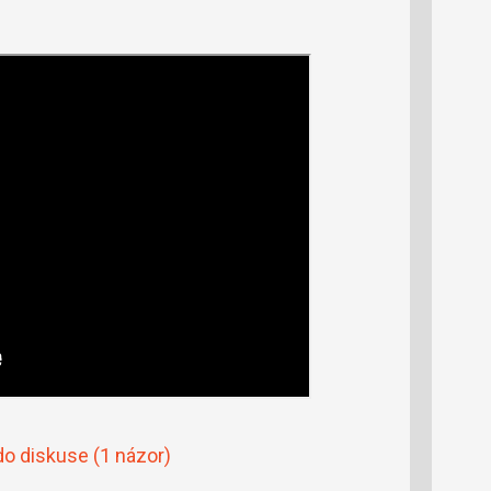
do diskuse
(1 názor)