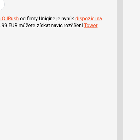
í
í
í
l
l
e
e
l
j
j
a OilRush
od firmy Unigine je nyní k
dispozici na
t
e
t
4.99 EUR můžete získat navíc rozšíření
Tower
e
e
t
n
n
a
a
F
s
a
í
c
t
e
i
b
X
o
o
k
u