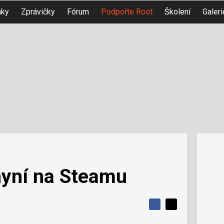
nky
Zprávičky
Fórum
Podpořte Root
Školení
Galeri
nyní na Steamu
S
S
S
d
d
d