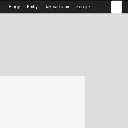
Hledat
e
Blogy
Knihy
Jak na Linux
Zdroják