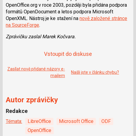
a
í
OpenOffice.org v roce 2003, později byla přidána podpora
c
t
formátů OpenDocument a letos podpora Microsoft
e
i
b
X
OpenXML. Nástroj je ke stažení na
nově založené stránce
o
na SourceForge
.
o
k
u
Zprávičku zaslal Marek Kočvara.
Vstoupit do diskuse
Zasílat nově přidané názory e-
Našli jste v článku chybu?
mailem
Autor zprávičky
Redakce
Témata:
LibreOffice
Microsoft Office
ODF
OpenOffice