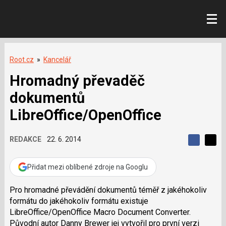
Root.cz
»
Kancelář
Hromadný převaděč
dokumentů
LibreOffice/OpenOffice
REDAKCE
22. 6. 2014
S
S
S
d
d
d
í
í
Přidat mezi oblíbené zdroje na Googlu
í
l
l
e
e
l
j
j
Pro hromadné převádění dokumentů téměř z jakéhokoliv
t
e
t
formátu do jakéhokoliv formátu existuje
e
e
t
n
n
LibreOffice/OpenOffice Macro Document Converter.
a
a
Původní autor Danny Brewer jej vytvořil pro první verzi
F
s