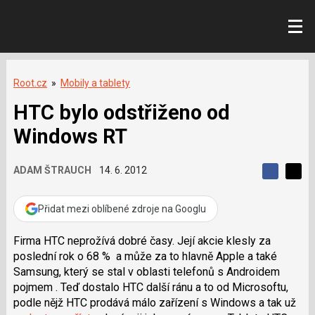
Root.cz
»
Mobily a tablety
HTC bylo odstřiženo od
Windows RT
ADAM ŠTRAUCH
14. 6. 2012
S
S
S
d
d
d
í
í
Přidat mezi oblíbené zdroje na Googlu
í
l
l
e
e
l
j
j
Firma HTC neprožívá dobré časy. Její akcie klesly za
t
e
t
poslední rok o 68 % a může za to hlavně Apple a také
e
e
t
n
n
Samsung, který se stal v oblasti telefonů s Androidem
a
a
pojmem . Teď dostalo HTC další ránu a to od Microsoftu,
F
s
a
í
podle nějž HTC prodává málo zařízení s Windows a tak už
c
t