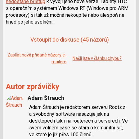
nedostane přístup
k vývoji jeho nové verze. Tablety HTC
e
i
b
X
s operačním systémem Windows RT (Windows pro ARM
o
procesory) si tak už možná nekoupíte nebo alespoň ne
o
k
hned po jeho uvolnění.
u
Vstoupit do diskuse
(45 názorů)
Zasílat nově přidané názory e-
Našli jste v článku chybu?
mailem
Autor zprávičky
Adam Štrauch
Adam Štrauch je redaktorem serveru Root.cz
a svobodný software nasazuje jak na
desktopech tak i na routerech a serverech. Ve
svém volném čase se stará o komunitní síť,
ve které je již přes 100 členů.