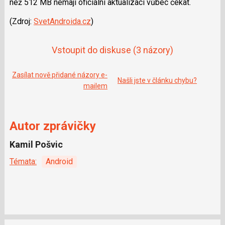
než 512 MB nemají oficiální aktualizaci vůbec čekat.
e
i
b
X
o
(Zdroj:
SvetAndroida.cz
)
o
k
u
Vstoupit do diskuse
(3 názory)
Zasílat nově přidané názory e-
Našli jste v článku chybu?
mailem
Autor zprávičky
Kamil Pošvic
Témata:
Android