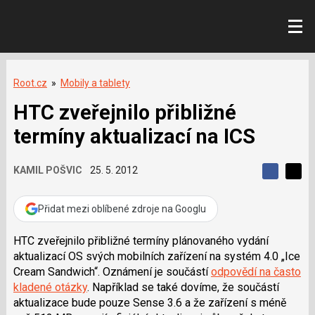
Root.cz
»
Mobily a tablety
HTC zveřejnilo přibližné
termíny aktualizací na ICS
KAMIL POŠVIC
25. 5. 2012
S
S
S
d
d
d
í
í
Přidat mezi oblíbené zdroje na Googlu
í
l
l
e
e
l
j
j
HTC zveřejnilo přibližné termíny plánovaného vydání
t
e
t
aktualizací OS svých mobilních zařízení na systém 4.0 „Ice
e
e
t
n
n
Cream Sandwich“. Oznámení je součástí
odpovědí na často
a
a
kladené otázky
. Například se také dovíme, že součástí
F
s
a
í
aktualizace bude pouze Sense 3.6 a že zařízení s méně
c
t