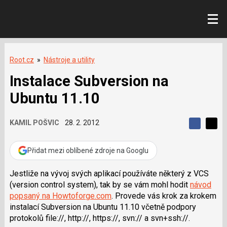
Root.cz
»
Nástroje a utility
Instalace Subversion na
Ubuntu 11.10
KAMIL POŠVIC
28. 2. 2012
S
S
S
d
d
d
í
í
Přidat mezi oblíbené zdroje na Googlu
í
l
l
e
e
l
j
j
Jestliže na vývoj svých aplikací používáte některý z VCS
t
e
t
(version control system), tak by se vám mohl hodit
návod
e
e
t
n
n
popsaný na Howtoforge.com
. Provede vás krok za krokem
a
a
instalací Subversion na Ubuntu 11.10 včetně podpory
F
s
a
í
protokolů
file://
,
http://
,
https://
,
svn://
a
svn+ssh://
.
c
t