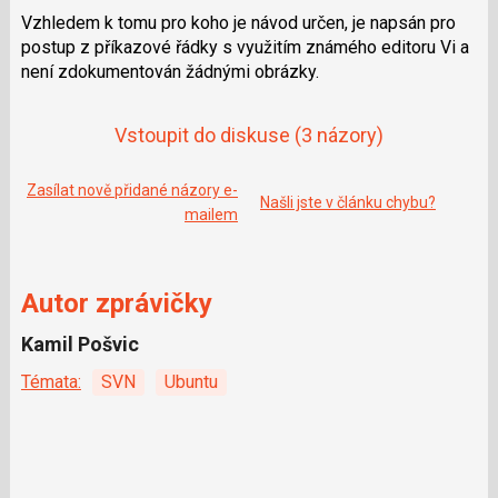
e
i
Vzhledem k tomu pro koho je návod určen, je napsán pro
b
X
o
postup z příkazové řádky s využitím známého editoru Vi a
o
není zdokumentován žádnými obrázky.
k
u
Vstoupit do diskuse
(3 názory)
Zasílat nově přidané názory e-
Našli jste v článku chybu?
mailem
Autor zprávičky
Kamil Pošvic
Témata:
SVN
Ubuntu