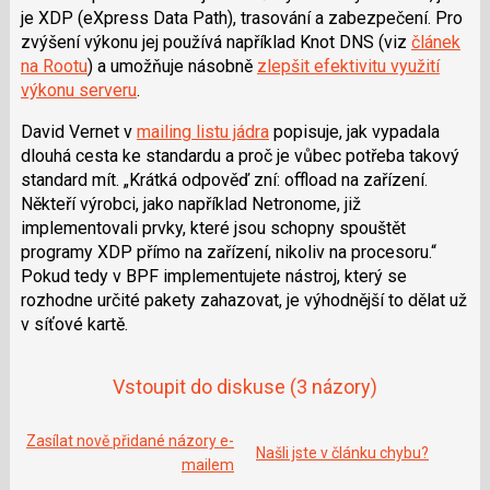
je XDP (eXpress Data Path), trasování a zabezpečení. Pro
zvýšení výkonu jej používá například Knot DNS (viz
článek
na Rootu
) a umožňuje násobně
zlepšit efektivitu využití
výkonu serveru
.
David Vernet
v
mailing listu jádra
popisuje, jak vypadala
dlouhá cesta ke standardu a proč je vůbec potřeba takový
standard mít.
Krátká odpověď zní: offload na zařízení.
Někteří výrobci, jako například Netronome, již
implementovali prvky, které jsou schopny spouštět
programy XDP přímo na zařízení, nikoliv na procesoru.
Pokud tedy v BPF implementujete nástroj, který se
rozhodne určité pakety zahazovat, je výhodnější to dělat už
v síťové kartě.
Vstoupit do diskuse
(3 názory)
Zasílat nově přidané názory e-
Našli jste v článku chybu?
mailem