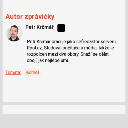
Autor zprávičky
Petr Krčmář
Sdílejte
na
Petr Krčmář pracuje jako šéfredaktor serveru
síti
Root.cz. Studoval počítače a média, takže je
X
rozpolcen mezi dva obory. Snaží se dělat
obojí, jak nejlépe umí.
Témata:
Kernel