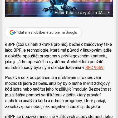
e
i
b
X
o
Autor: Root.cz s využitím DALL-E
o
k
u
Přidat mezi oblíbené zdroje na Googlu
eBPF (což už není zkratka pro nic), běžně označovaný také
jako BPF, je technologie, která má původ v linuxovém jádře
a dokáže spouštět programy v privilegovaném kontextu,
jako je jádro operačního systému. Architektura použité
instrukční sady byla nyní standardizována v
RFC 9669
.
Používá se k bezpečnému a efektivnímu rozšiřování
možností jádra za běhu, aniž by bylo nutné měnit zdrojový
kód jádra nebo načítat jeho rozšiřující moduly. Bezpečnost
je zajištěna pomocí verifikátoru v jádře, který provádí
statickou analýzu kódu a odmítá programy, které padají,
zasekávají se nebo jinak negativně zasahují do jádra.
eBPF se používá mimo jiné v síťových subsystémech, jako