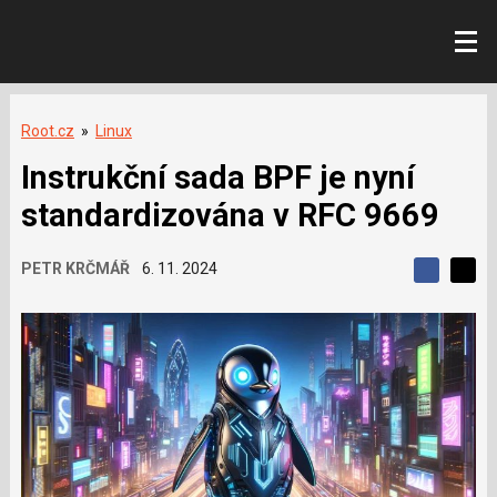
Root.cz
»
Linux
Instrukční sada BPF je nyní
standardizována v RFC 9669
PETR KRČMÁŘ
6. 11. 2024
S
S
S
d
d
d
í
í
í
l
l
e
e
l
j
j
t
e
t
e
e
t
n
n
a
a
F
s
a
í
c
t