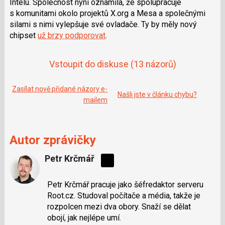
Intelu. Společnost nyní oznámila, že spolupracuje
e
i
b
X
s komunitami okolo projektů X.org a Mesa a společnými
o
silami s nimi vylepšuje své ovladače. Ty by měly nový
o
k
chipset
už brzy podporovat
.
u
Vstoupit do diskuse
(13 názorů)
Zasílat nově přidané názory e-
Našli jste v článku chybu?
mailem
Autor zprávičky
Petr Krčmář
Sdílejte
na
Petr Krčmář pracuje jako šéfredaktor serveru
síti
Root.cz. Studoval počítače a média, takže je
X
rozpolcen mezi dva obory. Snaží se dělat
obojí, jak nejlépe umí.