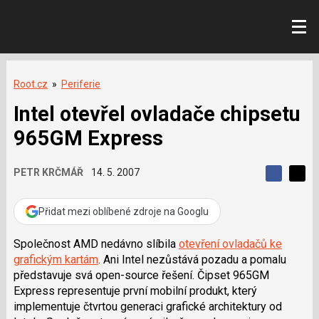
Root.cz
»
Periferie
Intel otevřel ovladače chipsetu
965GM Express
PETR KRČMÁŘ
14. 5. 2007
S
S
S
d
d
d
í
í
Přidat mezi oblíbené zdroje na Googlu
í
l
l
e
e
l
j
j
Společnost AMD nedávno slíbila
otevření ovladačů ke
t
e
t
grafickým kartám
. Ani Intel nezůstává pozadu a pomalu
e
e
t
n
n
představuje svá open-source řešení. Čipset 965GM
a
a
Express representuje první mobilní produkt, který
F
s
a
í
implementuje čtvrtou generaci grafické architektury od
c
t