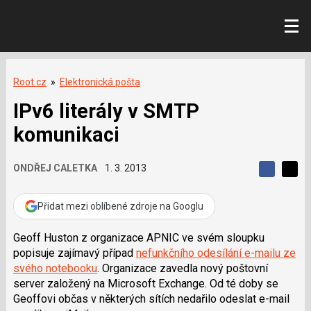
Root.cz
»
Elektronická pošta
IPv6 literály v SMTP
komunikaci
ONDŘEJ CALETKA
1. 3. 2013
S
S
S
d
d
d
í
í
Přidat mezi oblíbené zdroje na Googlu
í
l
l
e
e
l
j
j
Geoff Huston
z organizace APNIC ve svém sloupku
t
e
t
popisuje zajímavý případ
nefunkčního odesílání e-mailu ze
e
e
t
n
n
svého notebooku
. Organizace zavedla nový poštovní
a
a
server založený na Microsoft Exchange. Od té doby se
F
s
a
í
Geoffovi občas v některých sítích nedařilo odeslat e-mail
c
t