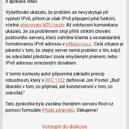
z aplikace iMail.
e
i
b
X
o
Vyšetřování ukázalo, že problém se nevyskytuje při
o
vypnutí IPv6, přitom je však IPv6 připojení plně funkční,
k
u
včetně
objevování MTU cesty
. Až odchycení komunikace
ukázalo, že za problémem stojí příliš striktní chování
poštovního serveru, který odmítne klienta s nestandardně
formátovanou IPv6 adresou v
příkazu
. Celá situace je
EHLO
pikantní v tom, že stejný server nemá problém s tím, když
se odesílatel představí zcela smyšleným jménem, nebo
IPv6 adresou omezeným dosahem.
V tomto kontextu autor připomíná základní princip
robustnosti, který v
RFC 1122
definoval
Jon Postel
:
Buď
liberální v tom, co přijímáš, ale konzervativní v tom, co
odesíláš.
Tato zprávička byla zaslána čtenářem serveru Root.cz
pomocí formuláře
Přidat zprávičku
. Děkujeme!
Vstoupit do diskuse