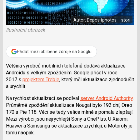
e
i
b
X
o
o
Autor: Depositphotos – stori
k
u
Ilustrační obrázek
Přidat mezi oblíbené zdroje na Googlu
Většina výrobců mobilních telefonů dodává aktualizace
Androidu s velkým zpožděním. Google přišel v roce
2017 s
projektem Treble
, který měl aktualizace zjednodušit
a urychlit.
Na rychlost aktualizací se podíval
server Android Authority
.
Průměrné zpoždění aktualizace Nougat bylo 192 dní, Oreo
170 a Pie 118. Věci se tedy velice mírně a pomalu zlepšují.
Mezi výrobci jsou nejrychlejší Sony a OnePlus. U Xiaomi,
Huawei a Samsungu se aktualizace zrychlují, u Motoroly je
tomu naopak.