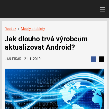
Root.cz
»
Mobily a tablety
Jak dlouho trvá výrobcům
aktualizovat Android?
JAN FIKAR
21. 1. 2019
S
S
S
d
d
d
í
í
í
l
l
e
e
l
j
j
t
e
t
e
e
t
n
n
a
a
F
s
a
í
c
t