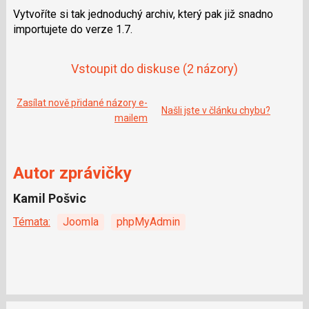
e
i
Vytvoříte si tak jednoduchý archiv, který pak již snadno
b
X
o
importujete do verze 1.7.
o
k
u
Vstoupit do diskuse
(2 názory)
Zasílat nově přidané názory e-
Našli jste v článku chybu?
mailem
Autor zprávičky
Kamil Pošvic
Témata:
Joomla
phpMyAdmin