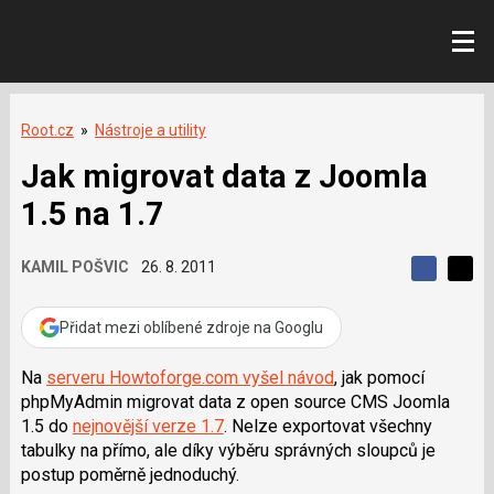
Root.cz
»
Nástroje a utility
Jak migrovat data z Joomla
1.5 na 1.7
KAMIL POŠVIC
26. 8. 2011
S
S
S
d
d
d
í
í
Přidat mezi oblíbené zdroje na Googlu
í
l
l
e
e
l
j
j
Na
serveru Howtoforge.com vyšel návod
, jak pomocí
t
e
t
phpMyAdmin migrovat data z
open source CMS Joomla
e
e
t
n
n
1.5 do
nejnovější verze 1.7
. Nelze exportovat všechny
a
a
tabulky na přímo, ale díky výběru správných sloupců je
F
s
a
í
postup poměrně jednoduchý.
c
t