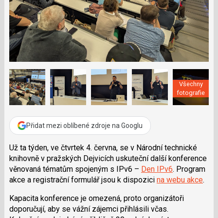
e
i
b
X
o
o
k
u
Všechny
fotografie
Přidat mezi oblíbené zdroje na Googlu
Už ta týden, ve čtvrtek 4. června, se v Národní technické
knihovně v pražských Dejvicích uskuteční další konference
věnovaná tématům spojeným s IPv6 –
Den IPv6
. Program
akce a registrační formulář jsou k dispozici
na webu akce
.
Kapacita konference je omezená, proto organizátoři
doporučují, aby se vážní zájemci přihlásili včas.