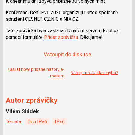
K dnešnímu dni zbývá přibližně 30 volných míst.
Konferenci Den IPv6 2026 organizují i letos společně
sdružení CESNET, CZ.NIC a NIX.CZ.
Tato zprávička byla zaslána čtenářem serveru Root.cz
pomocí formuláře
Přidat zprávičku
. Děkujeme!
Vstoupit do diskuse
Zasílat nově přidané názory e-
Našli jste v článku chybu?
mailem
Autor zprávičky
Vilém Sládek
Témata:
Den IPv6
IPv6