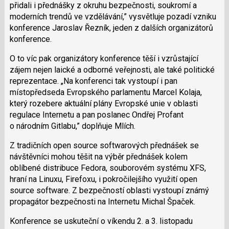
přidali i přednášky z okruhu bezpečnosti, soukromí a
moderních trendů ve vzdělávání,” vysvětluje pozadí vzniku
konference Jaroslav Řezník, jeden z dalších organizátorů
konference.
O to víc pak organizátory konference těší i vzrůstající
zájem nejen laické a odborné veřejnosti, ale také politické
reprezentace. „Na konferenci tak vystoupí i pan
místopředseda Evropského parlamentu Marcel Kolaja,
který rozebere aktuální plány Evropské unie v oblasti
regulace Internetu a pan poslanec Ondřej Profant
o národním Gitlabu,” doplňuje Mlích.
Z tradičních open source softwarových přednášek se
návštěvníci mohou těšit na výběr přednášek kolem
oblíbené distribuce Fedora, souborovém systému XFS,
hraní na Linuxu, Firefoxu, i pokročilejšího využití open
source software. Z bezpečností oblasti vystoupí známý
propagátor bezpečnosti na Internetu Michal Špaček.
Konference se uskuteční o víkendu 2. a 3. listopadu