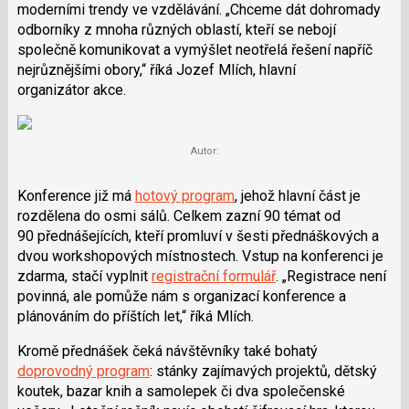
moderními trendy ve vzdělávání. „Chceme dát dohromady
odborníky z mnoha různých oblastí, kteří se nebojí
společně komunikovat a vymýšlet neotřelá řešení napříč
nejrůznějšími obory,“ říká Jozef Mlích, hlavní
organizátor akce.
Autor:
Konference již má
hotový program
, jehož hlavní část je
rozdělena do osmi sálů. Celkem zazní 90 témat od
90 přednášejících, kteří promluví v šesti přednáškových a
dvou workshopových místnostech. Vstup na konferenci je
zdarma, stačí vyplnit
registrační formulář
. „Registrace není
povinná, ale pomůže nám s organizací konference a
plánováním do příštích let,“ říká Mlích.
Kromě přednášek čeká návštěvníky také bohatý
doprovodný program
: stánky zajímavých projektů, dětský
koutek, bazar knih a samolepek či dva společenské