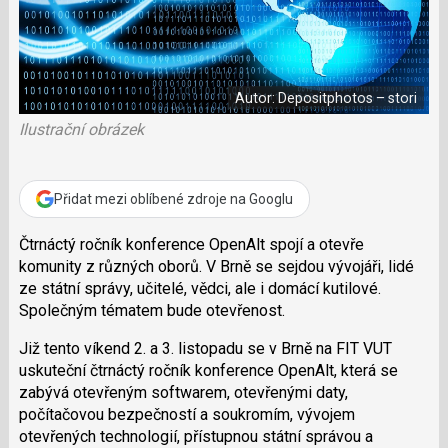
a
í
c
t
e
i
b
X
o
o
Autor: Depositphotos – stori
k
u
Ilustrační obrázek
Přidat mezi oblíbené zdroje na Googlu
Čtrnáctý ročník konference OpenAlt spojí a otevře
komunity z různých oborů. V Brně se sejdou vývojáři, lidé
ze státní správy, učitelé, vědci, ale i domácí kutilové.
Společným tématem bude otevřenost.
Již tento víkend 2. a 3. listopadu se v Brně na FIT VUT
uskuteční čtrnáctý ročník konference OpenAlt, která se
zabývá otevřeným softwarem, otevřenými daty,
počítačovou bezpečností a soukromím, vývojem
otevřených technologií, přístupnou státní správou a