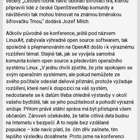
večery. „Letošní ročník navíc obohatí šifrovací hra, kterou
připravili lidé z české OpenStreetMap komunity a
návštěvníci tak mohou trénovat na známou brněnskou
šifrovačku Tmou,“ dodává Jozef Mlích.
Ačkoliv původně se konference, ještě pod názvem
LinuxAlt, zabývala výhradně open source softwarem, tak
společně s přejmenováním na OpenAlt došlo i k výraznému
rozšíření témat. Stejně tak, jak se vyvíjela samotná
komunita kolem open source a především operačního
systému Linux. „V jednu chvíli zjistíte, že jste spokojeni se
svým operačním systémem, ale pokud nemůžete ze
svého počítače odeslat daňové přiznání, protože vyžaduje
rozšíření, které není k dispozici na v
áš systém,
nedostanete se k datům třeba ohledně výstavby v okolí
vašeho bydliště, tak se jeho použitelnost a pohodlí výrazně
snižuje. Přitom právě státní správa má být přístupná všem
občanům. Zároveň očekáváte, že tahle citlivá data budou
na Internetu v bezpečí. A to nejde bez vzdělané
populace – kde navíc platí, že čím dřív začnete, tím
lepšího výsledku dosáhnete. Proto jsme na konferenci