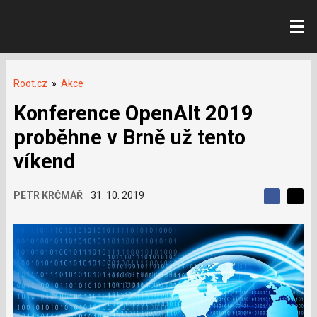
Root.cz
»
Akce
Konference OpenAlt 2019
proběhne v Brně už tento
víkend
PETR KRČMÁŘ
31. 10. 2019
S
S
S
d
d
d
í
í
í
l
l
e
e
l
j
j
t
e
t
e
e
t
n
n
a
a
F
s