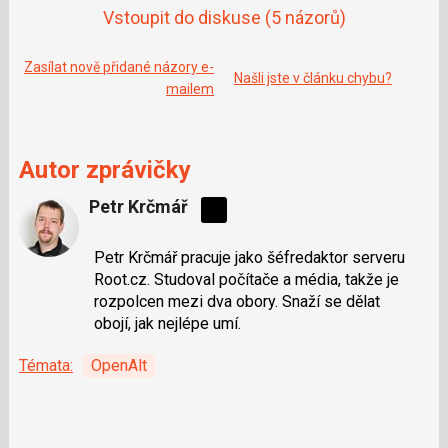
Vstoupit do diskuse
(5 názorů)
Zasílat nově přidané názory e-
Našli jste v článku chybu?
mailem
Autor zprávičky
Petr Krčmář
Sdílejte
na
Petr Krčmář pracuje jako šéfredaktor serveru
síti
Root.cz. Studoval počítače a média, takže je
X
rozpolcen mezi dva obory. Snaží se dělat
obojí, jak nejlépe umí.
Témata:
OpenAlt