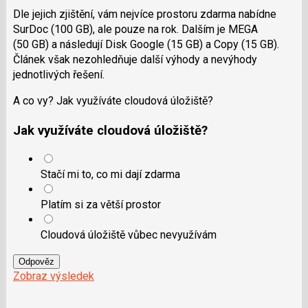
e
i
Dle jejich zjištění, vám nejvíce prostoru zdarma nabídne
b
X
o
SurDoc (100 GB), ale pouze na rok. Dalším je MEGA
o
(50 GB) a následují Disk Google (15 GB) a Copy (15 GB).
k
u
Článek však nezohledňuje další výhody a nevýhody
jednotlivých řešení.
A co vy? Jak využíváte cloudová úložiště?
Jak využíváte cloudová úložiště?
Stačí mi to, co mi dají zdarma
Platím si za větší prostor
Cloudová úložiště vůbec nevyužívám
Odpověz
Zobraz výsledek