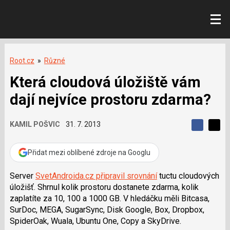
Root.cz
»
Různé
Která cloudová úložiště vám
dají nejvíce prostoru zdarma?
KAMIL POŠVIC
31. 7. 2013
S
S
S
d
d
d
í
í
Přidat mezi oblíbené zdroje na Googlu
í
l
l
e
e
l
j
j
Server
SvetAndroida.cz připravil srovnání
tuctu cloudových
t
e
t
úložišť. Shrnul kolik prostoru dostanete zdarma, kolik
e
e
t
n
n
zaplatíte za 10, 100 a 1000 GB. V hledáčku měli Bitcasa,
a
a
SurDoc, MEGA, SugarSync, Disk Google, Box, Dropbox,
F
s
a
í
SpiderOak, Wuala, Ubuntu One, Copy a SkyDrive.
c
t