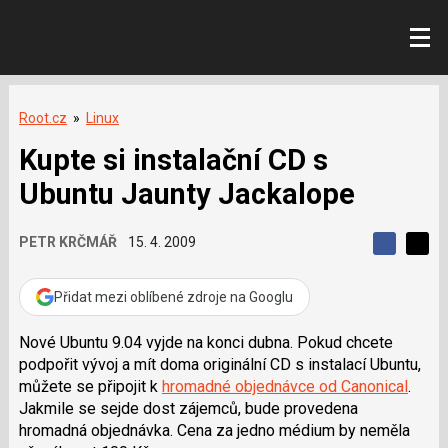
Root.cz
»
Linux
Kupte si instalační CD s
Ubuntu Jaunty Jackalope
PETR KRČMÁŘ
15. 4. 2009
S
S
S
d
d
d
í
í
Přidat mezi oblíbené zdroje na Googlu
í
l
l
e
e
l
j
j
Nové Ubuntu 9.04 vyjde na konci dubna. Pokud chcete
t
e
t
podpořit vývoj a mít doma originální CD s instalací Ubuntu,
e
e
t
n
n
můžete se připojit k
hromadné objednávce od Canonical
.
a
a
Jakmile se sejde dost zájemců, bude provedena
F
s
a
í
hromadná objednávka. Cena za jedno médium by neměla
c
t