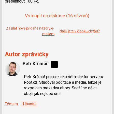
přesáhnout 100 Kč.
e
i
b
X
o
o
Vstoupit do diskuse
(16 názorů)
k
u
Zasílat nově přidané názory e-
Našli jste v článku chybu?
mailem
Autor zprávičky
Petr Krčmář
Sdílejte
na
Petr Krčmář pracuje jako šéfredaktor serveru
síti
Root.cz. Studoval počítače a média, takže je
X
rozpolcen mezi dva obory. Snaží se dělat
obojí, jak nejlépe umí.
Témata:
Ubuntu