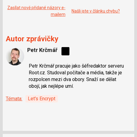
Zasílat nově přidané názory e-
Našli jste v článku chybu?
mailem
Autor zprávičky
Petr Krčmář
Sdílejte
na
Petr Krčmář pracuje jako šéfredaktor serveru
síti
Root.cz. Studoval počítače a média, takže je
X
rozpolcen mezi dva obory. Snaží se dělat
obojí, jak nejlépe umí.
Témata:
Let's Encrypt