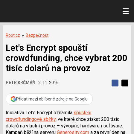
Root.cz
»
Bezpečnost
Let's Encrypt spouští
crowdfunding, chce vybrat 200
tisíc dolarů na provoz
PETR KRČMÁŘ
2. 11. 2016
S
S
S
d
d
d
í
í
Přidat mezi oblíbené zdroje na Googlu
í
l
l
e
e
l
j
j
Iniciativa Let's Encrypt oznámila
spuštění
t
e
t
crowdfundingové sbírky
, ve které chce získat 200 tisíc
e
e
t
n
n
dolarů na vlastní provoz – vývojáře, hardware i software.
a
a
Kampaň běží na serveru
Generosity.com
a za první den na
F
s