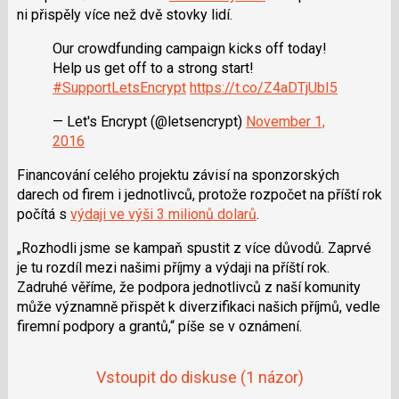
a
í
ni přispěly více než dvě stovky lidí.
c
t
e
i
Our crowdfunding campaign kicks off today!
b
X
o
Help us get off to a strong start!
o
#SupportLetsEncrypt
https://t.co/Z4aDTjUbI5
k
u
— Let's Encrypt (@letsencrypt)
November 1,
2016
Financování celého projektu závisí na sponzorských
darech od firem i jednotlivců, protože rozpočet na příští rok
počítá s
výdaji ve výši 3 milionů dolarů
.
Rozhodli jsme se kampaň spustit z více důvodů. Zaprvé
je tu rozdíl mezi našimi příjmy a výdaji na příští rok.
Zadruhé věříme, že podpora jednotlivců z naší komunity
může významně přispět k diverzifikaci našich příjmů, vedle
firemní podpory a grantů,
píše se v oznámení.
Vstoupit do diskuse
(1 názor)