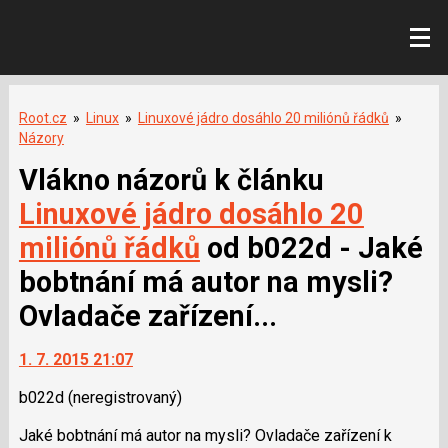
Root.cz
»
Linux
»
Linuxové jádro dosáhlo 20 miliónů řádků
»
Názory
Vlákno názorů k článku
Linuxové jádro dosáhlo 20
miliónů řádků
od b022d - Jaké
bobtnání má autor na mysli?
Ovladače zařízení...
1. 7. 2015 21:07
b022d
(neregistrovaný)
Jaké bobtnání má autor na mysli? Ovladače zařízení k