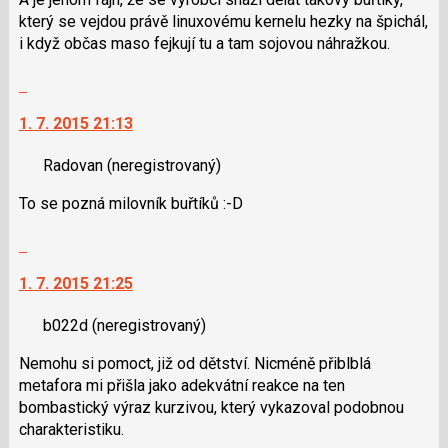
který se vejdou právě linuxovému kernelu hezky na špichál,
i když občas maso fejkují tu a tam sojovou náhražkou.
Skok
na
1. 7. 2015 21:13
další
nový
Radovan
(neregistrovaný)
názor.
K
To se pozná milovník buřtíků :-D
navigaci
lze
Skok
použít
na
i
1. 7. 2015 21:25
další
klávesy
nový
N
b022d
(neregistrovaný)
názor.
pro
K
Nemohu si pomoct, již od dětství. Nicméně přiblblá
následující
navigaci
metafora mi přišla jako adekvátní reakce na ten
a
lze
bombastický výraz kurzivou, který vykazoval podobnou
P
použít
charakteristiku.
pro
i