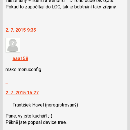
Takže tuny #ifdefů a #endifů... :D Toho bude tak 0,5%.
N
Pokud to započítají do LOC, tak je bobtnání taky zřejmý.
pro
následující
Skok
a
na
2. 7. 2015 9:35
P
další
pro
nový
předchozí
názor.
nový
K
názor
navigaci
aaa158
lze
použít
make menuconfig
i
Skok
klávesy
na
N
2. 7. 2015 15:27
další
pro
nový
následující
František Havel
(neregistrovaný)
názor.
a
K
P
Pane, vy jste kuchář! ;-)
navigaci
pro
Pěkně jste popsal device tree.
lze
předchozí