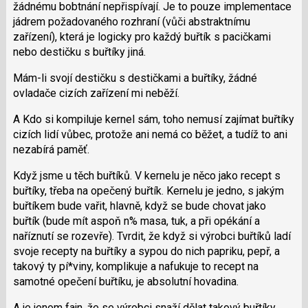
žádnému bobtnání nepřispívají. Je to pouze implementace
jádrem požadovaného rozhraní (vůči abstraktnímu
zařízení), která je logicky pro každý buřtík s pacičkami
nebo destičku s buřtíky jiná.
Mám-li svojí destičku s destičkami a buřtíky, žádné
ovladače cizích zařízení mi neběží.
A Kdo si kompiluje kernel sám, toho nemusí zajímat buřtíky
cizích lidí vůbec, protože ani nemá co běžet, a tudíž to ani
nezabírá paměť.
Když jsme u těch buřtíků. V kernelu je něco jako recept s
buřtíky, třeba na opečený buřtík. Kernelu je jedno, s jakým
buřtíkem bude vařit, hlavně, když se bude chovat jako
buřtík (bude mít aspoň n% masa, tuk, a při opékání a
naříznutí se rozevře). Tvrdit, že když si výrobci buřtíků ladí
svoje recepty na buřtíky a sypou do nich papriku, pepř, a
takový ty pí*viny, komplikuje a nafukuje to recept na
samotné opečení buřtíku, je absolutní hovadina.
A je jenom fajn, že se výrobci snaží dělat takový buřtíky,