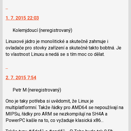
předchozí
klávesy
Skok
nový
N
na
názor
pro
1. 7. 2015 22:03
další
následující
nový
a
Kolemjdoucí
(neregistrovaný)
názor.
P
K
Linuxové jádro je monolitické a skutečně zahrnuje i
pro
navigaci
ovladače pro stovky zařízení a skutečně takto bobtná. Je
předchozí
lze
to vlastnost Linuxu a nedá se s tím moc co dělat.
nový
použít
názor
i
Skok
klávesy
na
N
2. 7. 2015 7:54
další
pro
nový
následující
Petr M
(neregistrovaný)
názor.
a
K
Ono je taky potřeba si uvědomit, že Linux je
P
navigaci
multiplatformní. Takže řádky pro AMD64 se nepoužívají na
pro
lze
MIPSu, řádky pro ARM se nezkompilují na SH4A a
předchozí
použít
PowerPC kašle na to, co vyžaduje klasická x86...
nový
i
názor
klávesy