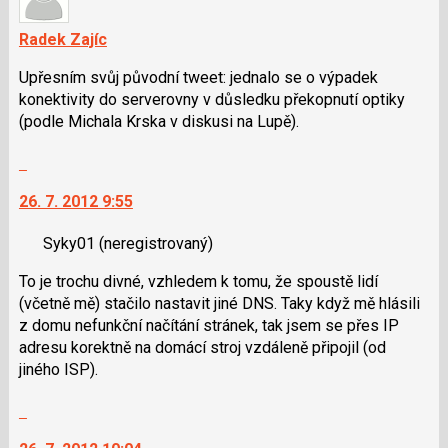
Radek Zajíc
Upřesním svůj původní tweet: jednalo se o výpadek
konektivity do serverovny v důsledku překopnutí optiky
(podle Michala Krska v diskusi na Lupě).
Skok
na
26. 7. 2012 9:55
další
nový
Syky01
(neregistrovaný)
názor.
K
To je trochu divné, vzhledem k tomu, že spoustě lidí
navigaci
(včetně mě) stačilo nastavit jiné DNS. Taky když mě hlásili
lze
z domu nefunkční načítání stránek, tak jsem se přes IP
použít
adresu korektně na domácí stroj vzdáleně připojil (od
i
jiného ISP).
klávesy
N
Skok
pro
na
následující