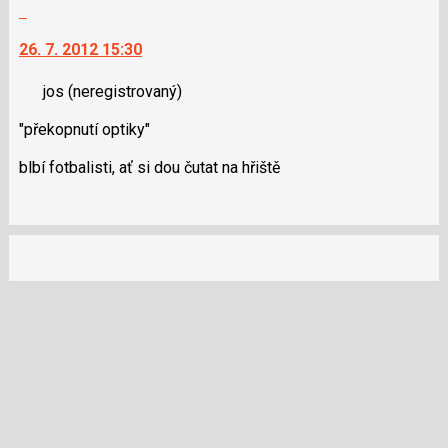
N
Skok
pro
na
následující
26. 7. 2012 15:30
další
a
nový
P
jos
(neregistrovaný)
názor.
pro
K
"překopnutí optiky"
předchozí
navigaci
nový
lze
blbí fotbalisti, ať si dou čutat na hřiště
názor
použít
i
klávesy
N
pro
následující
a
P
pro
předchozí
nový
názor