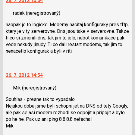
26. 7. 2012 10:04
další
a
nový
P
radek
(neregistrovaný)
názor.
pro
K
naopak je to logicke. Modemy nacitaj konfiguraky pres tftp,
předchozí
navigaci
ktery je v ty serverovne. Dns jsou take v serverovne. Takze
nový
lze
ti co si zmenili dns, tak jim to jelo, nebot komunikace pak
názor
použít
vede nekudy jinudy. Ti co dali restart modemu, tak jim to
i
nenacetlo konfigurak a byli v riti.
klávesy
N
Skok
pro
na
následující
26. 7. 2012 14:54
další
a
nový
P
Mik
(neregistrovaný)
názor.
pro
K
Souhlas - presne tak to vypadalo.
předchozí
navigaci
Nejakou dobu jsme byli schopni jet na DNS od tety Googly,
nový
lze
ale pak se asi modem rozhodl se odpojit a pripojit a bylo
názor
použít
po he he. Pak uz ani ping 8.8.8.8 nefachal.
i
Mik
klávesy