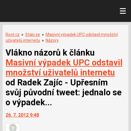
Root.cz
»
Stalo se
»
Masivní výpadek UPC odstavil množství
uživatelů internetu
»
Názory
Vlákno názorů k článku
Masivní výpadek UPC odstavil
množství uživatelů internetu
od Radek Zajíc - Upřesním
svůj původní tweet: jednalo se
o výpadek...
26. 7. 2012 9:48