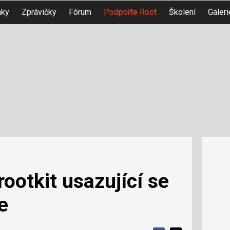
nky
Zprávičky
Fórum
Podpořte Root
Školení
Galeri
ootkit usazující se
e