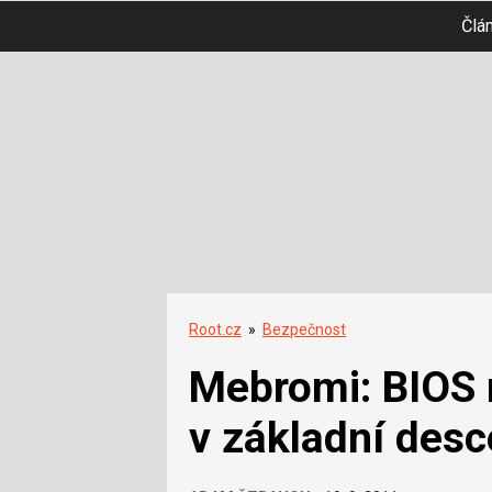
Člá
Root.cz
»
Bezpečnost
Mebromi: BIOS r
v základní desc