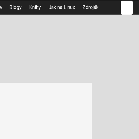
Hledat
e
Blogy
Knihy
Jak na Linux
Zdroják