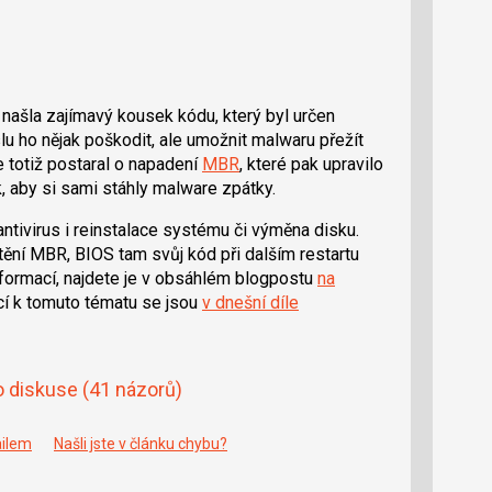
ašla zajímavý kousek kódu, který byl určen
 ho nějak poškodit, ale umožnit malwaru přežít
 totiž postaral o napadení
MBR
, které pak upravilo
aby si sami stáhly malware zpátky.
ntivirus i reinstalace systému či výměna disku.
tění MBR, BIOS tam svůj kód při dalším restartu
nformací, najdete je v obsáhlém blogpostu
na
ací k tomuto tématu se jsou
v dnešní díle
o diskuse
(41 názorů)
ailem
Našli jste v článku chybu?