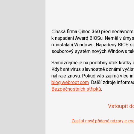
Čínská firma Qihoo 360 před nedávnem n
k napadení Award BIOSu. Neměl v úmyslu
reinstalaci Windows. Napadený BIOS se
souborový systém nových Windows tak, 
Samozřejmě je na podobný útok krátký a
Když antivirus slavnostně oznámí vyčis
nahraje znovu. Pokud vás zajímá více i
blog.webroot.com
. Další zdroje inform
Bezpečnostních střípků
.
Vstoupit d
Zasílat nově přidané názory e-m