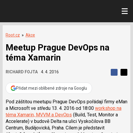
Root.cz
»
Akce
Meetup Prague DevOps na
téma Xamarin
RICHARD FOJTA
4. 4. 2016
S
S
S
d
d
d
í
í
Přidat mezi oblíbené zdroje na Googlu
í
l
l
e
e
l
j
j
Pod záštitou meetupu Prague DevOps pořádají firmy eMan
t
e
t
a Microsoft ve středu 13. 4. 2016 od 18:00
workshop na
e
e
t
n
n
téma Xamarin, MVVM a DevOps
(Build, Test, Monitor a
a
a
Accelerate) v budově Delta na ulici Vyskočilova BB
F
s
a
í
Centrum, Budějovická, Praha. Cílem je představit
c
t