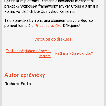
účastníkům platformu Xamarin a nabídnout možnost si
e
i
b
X
prakticky vyzkoušet frameworky MVVM Cross a Xamarin
o
Forms vč. dalších DevOps výhod Xamarinu.
o
k
u
Tato zprávička byla zaslána čtenářem serveru Root.cz
pomocí formuláře
Přidat zprávičku
. Děkujeme!
Vstoupit do diskuse
Zasílat nově přidané názory e-
Našli jste v článku chybu?
mailem
Autor zprávičky
Richard Fojta