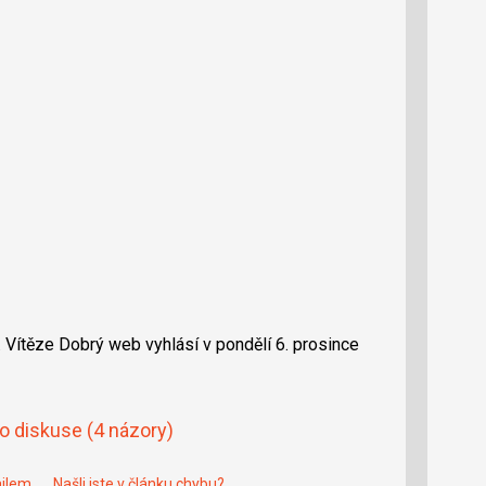
 Vítěze Dobrý web vyhlásí v pondělí 6. prosince
do diskuse
(4 názory)
ailem
Našli jste v článku chybu?