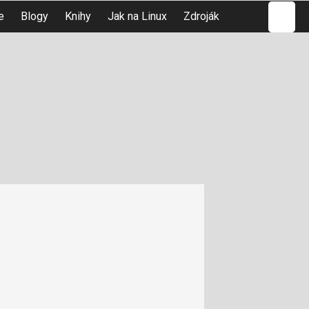
Hledat
e
Blogy
Knihy
Jak na Linux
Zdroják