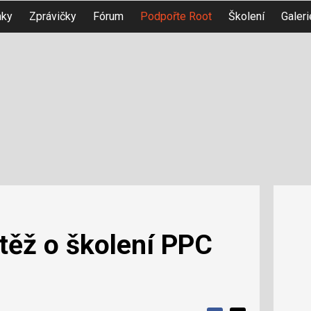
nky
Zprávičky
Fórum
Podpořte Root
Školení
Galeri
těž o školení PPC