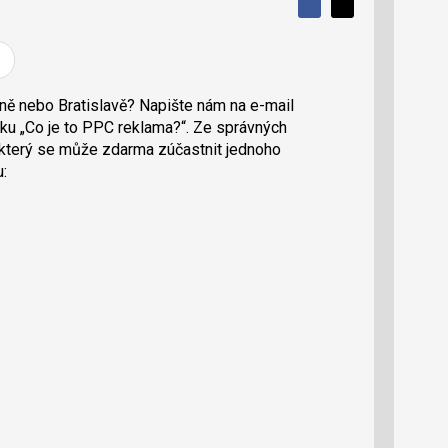
S
S
S
d
d
d
í
í
í
l
l
e
e
l
j
j
ně nebo Bratislavě? Napište nám na e-mail
t
e
t
u „Co je to PPC reklama?“. Ze správných
e
e
t
n
n
který se může zdarma zúčastnit jednoho
a
a
u:
F
s
a
í
c
t
e
i
b
X
o
o
k
u