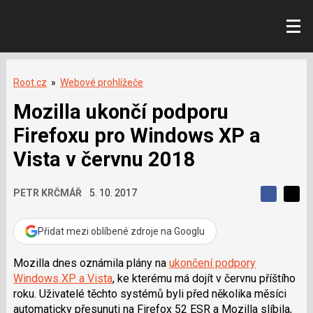
Root.cz
»
Webové prohlížeče
Mozilla ukončí podporu
Firefoxu pro Windows XP a
Vista v červnu 2018
PETR KRČMÁŘ
5. 10. 2017
S
S
S
d
d
d
í
í
Přidat mezi oblíbené zdroje na Googlu
í
l
l
e
e
l
j
j
Mozilla dnes oznámila plány na
ukončení podpory
t
e
t
Windows XP a Vista
, ke kterému má dojít v červnu příštího
e
e
t
n
n
roku. Uživatelé těchto systémů byli před několika měsíci
a
a
automaticky přesunuti na Firefox 52
ESR
a Mozilla slíbila,
F
s