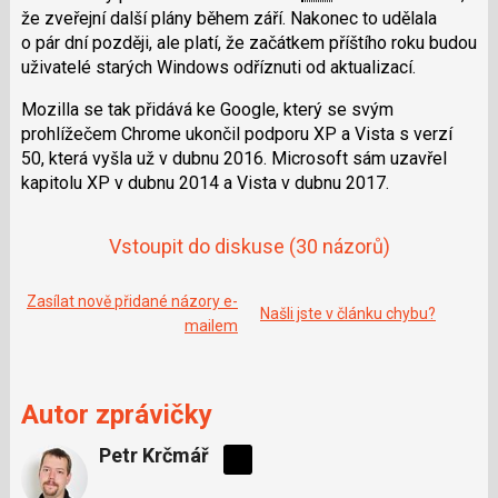
a
í
že zveřejní další plány během září. Nakonec to udělala
c
t
o pár dní později, ale platí, že začátkem příštího roku budou
e
i
b
X
uživatelé starých Windows odříznuti od aktualizací.
o
o
Mozilla se tak přidává ke Google, který se svým
k
u
prohlížečem Chrome ukončil podporu XP a Vista s verzí
50, která vyšla už v dubnu 2016. Microsoft sám uzavřel
kapitolu XP v dubnu 2014 a Vista v dubnu 2017.
Vstoupit do diskuse
(30 názorů)
Zasílat nově přidané názory e-
Našli jste v článku chybu?
mailem
Autor zprávičky
Petr Krčmář
Sdílejte