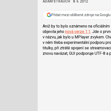
ADAM ŠTRAUCH
8. 6. 2012
Přidat mezi oblíbené zdroje na Googlu
Aniž by to bylo oznámeno na oficiálním
objevila jeho
nová verze 1.1
. Jde o prvn
v názvu, jak bylo u MPlayer zvykem. C
v něm třeba experimentální podporu p
titulky, při ztrátě spojení se streamo
znovu navázat, GUI podporuje UTF-8 a 