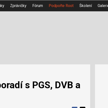
nky
Zprávičky
Fórum
Podpořte Root
Školení
Galeri
poradí s PGS, DVB a