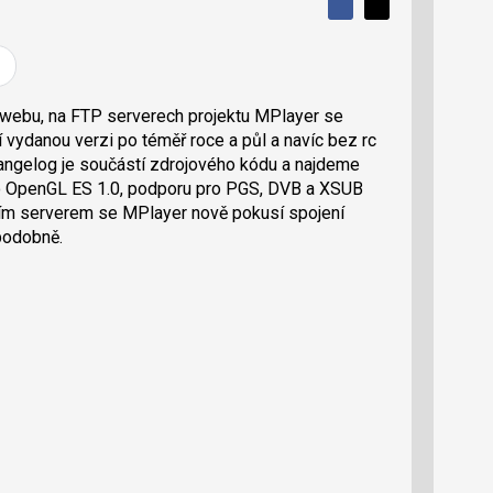
S
S
S
d
d
d
í
í
í
l
l
e
e
l
j
j
 webu, na FTP serverech projektu MPlayer se
t
e
t
í vydanou verzi po téměř roce a půl a navíc bez rc
e
e
t
n
n
hangelog je součástí zdrojového kódu a najdeme
a
a
ro OpenGL ES 1.0, podporu pro PGS, DVB a XSUB
F
s
a
í
vacím serverem se MPlayer nově pokusí spojení
c
t
podobně.
e
i
b
X
o
o
k
u