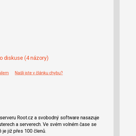
do diskuse
(4 názory)
ailem
Našli jste v článku chybu?
serveru Root.cz a svobodný software nasazuje
routerech a serverech. Ve svém volném čase se
é je již přes 100 členů.