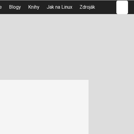
Hledat
e
Blogy
Knihy
Jak na Linux
Zdroják