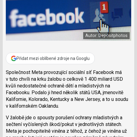
n
a
a
F
s
a
í
c
t
e
i
b
X
o
Autor: Depositphotos
o
k
u
Přidat mezi oblíbené zdroje na Googlu
Společnost Meta provozující sociální síť Facebook má
v tuto chvíli na krku žalobu o celkově 1 400 miliard USD
kvůli nedostatečné ochraně dětí a mladistvých na
Facebooku. Podalo ji hned několik států USA, jmenovitě
Kalifornie, Kolorado, Kentucky a New Jersey, a to u soudu
v kalifornském Oaklandu.
V žalobě jde o spousty porušení ochrany mladistvých a
sečtení vyčíslených škod/pokut v jednotlivých státech.
Meta je pochopitelně viněna z téhož, z čehož je viněna už