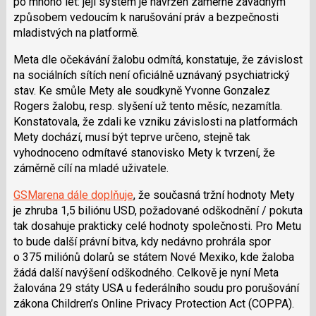
po mnoho let: její systém je navržen záměrně závadným
způsobem vedoucím k narušování práv a bezpečnosti
mladistvých na platformě.
Meta dle očekávání žalobu odmítá, konstatuje, že závislost
na sociálních sítích není oficiálně uznávaný psychiatrický
stav. Ke smůle Mety ale soudkyně
Yvonne Gonzalez
Rogers
žalobu, resp. slyšení už tento měsíc, nezamítla.
Konstatovala, že zdali ke vzniku závislosti na platformách
Mety dochází, musí být teprve určeno, stejně tak
vyhodnoceno odmítavé stanovisko Mety k tvrzení, že
záměrně cílí na mladé uživatele.
GSMarena dále doplňuje
, že současná tržní hodnoty Mety
je zhruba 1,5 biliónu USD, požadované odškodnění / pokuta
tak dosahuje prakticky celé hodnoty společnosti. Pro Metu
to bude další právní bitva, kdy nedávno prohrála spor
o 375 miliónů dolarů se státem Nové Mexiko, kde žaloba
žádá další navýšení odškodného. Celkově je nyní Meta
žalována 29 státy USA u federálního soudu pro porušování
zákona Children’s Online Privacy Protection Act (COPPA).