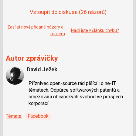
Vstoupit do diskuse
(26 názorů)
Zasílat nově přidané názory e-
Našli jste v článku chybu?
mailem
Autor zprávičky
David Ježek
Příznivec open-source rád píšící i o ne-IT
tématech. Odpůrce softwarových patentů a
omezování občanských svobod ve prospěch
korporací.
Témata:
Facebook