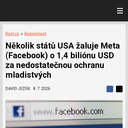
Root.cz
»
Bezpečnost
Několik států USA žaluje Meta
(Facebook) o 1,4 biliónu USD
za nedostatečnou ochranu
mladistvých
DAVID JEŽEK
8. 7. 2026
S
S
S
d
d
d
í
í
í
l
l
e
e
l
j
j
t
e
t
e
e
t
n