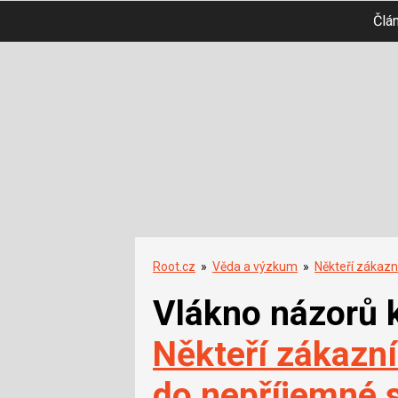
Člá
Root.cz
»
Věda a výzkum
»
Někteří zákazn
Vlákno názorů 
Někteří zákazní
do nepříjemné 