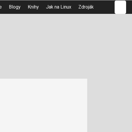
Hledat
e
Blogy
Knihy
Jak na Linux
Zdroják