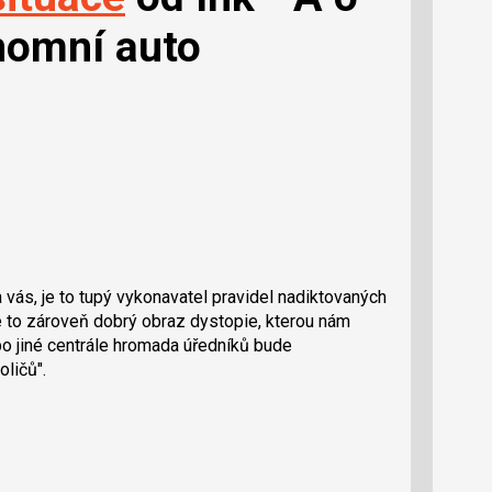
nomní auto
a vás, je to tupý vykonavatel pravidel nadiktovaných
 je to zároveň dobrý obraz dystopie, kterou nám
bo jiné centrále hromada úředníků bude
ličů".