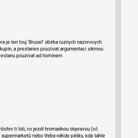
a je ten tvuj 'Brusel' sbirka ruznych nazorovych
skupin, a prestanes pouzivat argumentaci sikmou
 prestanu pouzivat ad hominem.
šichni ti lidi, co jezdí hromadnou dopravou (vč.
do supermarketů nebo třeba někde pěšky, kde tahle