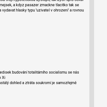
vnejsek, a kdyz pasazer zmackne tlacitko tak se
a vydavat hlasky typu 'uzivatel v ohrozeni' a rovnou
edisek budování totalitárního socialismu se nás
o Xi
ustálý dohled a ztráta soukromí je samozřejmě