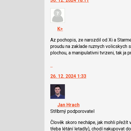
30. 12. 2024 18:11
další
pro
nový
předchozí
názor.
nový
K
názor
navigaci
K>
lze
použít
Az pochopis, ze narozdil od Xi a Starmer
i
proudu na zaklade ruznych volicskych 
klávesy
plochou, a manipulativni tvrzeni, tak ja
N
Skok
pro
na
následující
26. 12. 2024 1:33
další
a
nový
P
názor.
pro
K
předchozí
navigaci
nový
Jan Hrach
lze
názor
Stříbrný podporovatel
použít
i
Člověk skoro nechápe, jak mohli přežít v
klávesy
třeba létání letadly), chodí nakupovat 