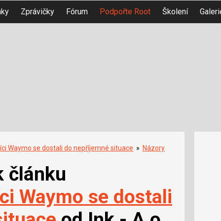
nky
Zprávičky
Fórum
Podpořte Root
Školení
Galeri
íci Waymo se dostali do nepříjemné situace
»
Názory
k článku
ci Waymo se dostali
situace
od Ink - A o