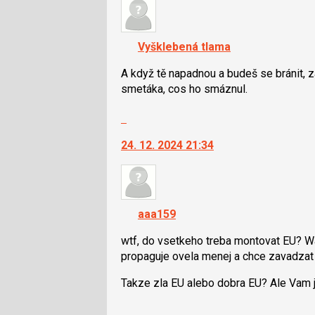
názor.
K
navigaci
Vyšklebená tlama
lze
použít
A když tě napadnou a budeš se bránit,
i
smetáka, cos ho smáznul.
klávesy
Skok
N
na
pro
24. 12. 2024 21:34
další
následující
nový
a
názor.
P
K
pro
navigaci
předchozí
aaa159
lze
nový
použít
wtf, do vsetkeho treba montovat EU? Wa
názor
i
propaguje ovela menej a chce zavadzat
klávesy
Takze zla EU alebo dobra EU? Ale Vam je
N
pro
Skok