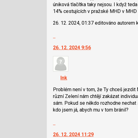
N
úniková tlačítka taky nejsou. I když te
pro
14% cestujících v pražské MHD v MHD 
následující
26. 12. 2024, 01:37 editováno autorem
a
P
Skok
pro
na
předchozí
26. 12. 2024 9:56
další
nový
nový
názor
názor.
K
navigaci
Ink
lze
použít
Problém není v tom, že Ty chceš jezdit
i
různí Zelení nám chtějí zakázat individ
klávesy
sám. Pokud se někdo rozhodne nechat si
N
kdo jsem já, abych mu v tom bránil?
pro
Skok
následující
na
a
26. 12. 2024 11:29
další
P