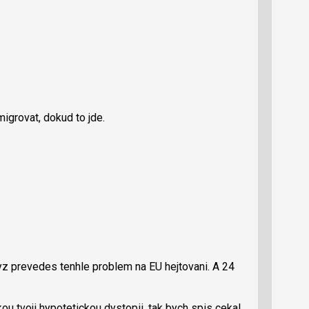
migrovat, dokud to jde.
dyz prevedes tenhle problem na EU hejtovani. A 24
ou tvoji hypotetickou dystopii, tak bych spis cekal