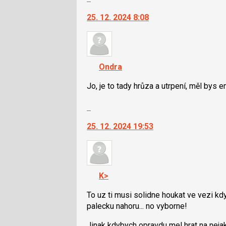
následující
na
a
25. 12. 2024 8:08
další
P
nový
pro
názor.
předchozí
K
nový
navigaci
Ondra
názor
lze
použít
Jo, je to tady hrůza a utrpení, měl bys e
i
Skok
klávesy
na
N
25. 12. 2024 19:53
další
pro
nový
následující
názor.
a
K
P
navigaci
pro
K>
lze
předchozí
použít
To uz ti musi solidne houkat ve vezi k
nový
i
palecku nahoru... no vyborne!
názor
klávesy
Jinak kdybych opravdu mel hrat na nejak