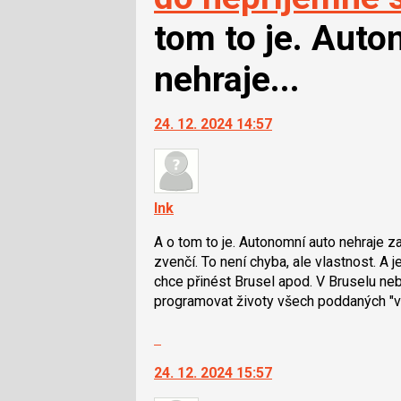
tom to je. Auto
nehraje...
24. 12. 2024 14:57
Ink
A o tom to je. Autonomní auto nehraje z
zvenčí. To není chyba, ale vlastnost. A
chce přinést Brusel apod. V Bruselu ne
programovat životy všech poddaných "vo
Skok
na
24. 12. 2024 15:57
další
nový