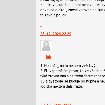
N
ze takove auto bude smirovat vnitrek i 
pro
osviti cele okoli, zacne varovne houkat 
následující
to zavola policii.
a
P
Skok
pro
na
předchozí
25. 12. 2024 22:29
další
nový
nový
názor
názor.
K
navigaci
Ink
lze
použít
1. Neurážej, na to nejsem zvědavý.
i
2. EU vzpomínám proto, že ze všech stř
klávesy
týká zrovna ona a ne třeba Starmer neb
N
3..Ta dystopie se buduje postupně a ne
pro
logická některá další fáze.
následující
Skok
a
na
P