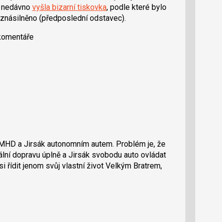
da nedávno
vyšla bizarní tiskovka
, podle které bylo
znásilněno (předposlední odstavec).
 komentáře
 MHD a Jirsák autonomním autem. Problém je, že
uální dopravu úplně a Jirsák svobodu auto ovládat
 řídit jenom svůj vlastní život Velkým Bratrem,