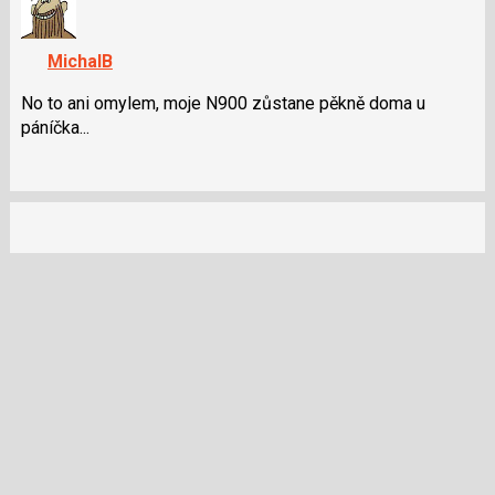
názor.
a
K
P
navigaci
pro
MichalB
lze
předchozí
použít
No to ani omylem, moje N900 zůstane pěkně doma u
nový
i
páníčka...
názor
klávesy
N
pro
následující
a
P
pro
předchozí
nový
názor