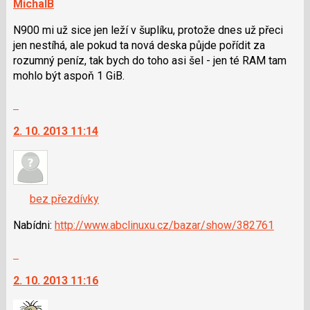
MichalB
N900 mi už sice jen leží v šuplíku, protože dnes už přeci
jen nestíhá, ale pokud ta nová deska půjde pořídit za
rozumný peníz, tak bych do toho asi šel - jen té RAM tam
mohlo být aspoň 1 GiB.
Skok
na
2. 10. 2013 11:14
další
nový
názor.
K
navigaci
bez přezdívky
lze
použít
Nabídni:
http://www.abclinuxu.cz/bazar/show/382761
i
Skok
klávesy
na
N
2. 10. 2013 11:16
další
pro
nový
následující