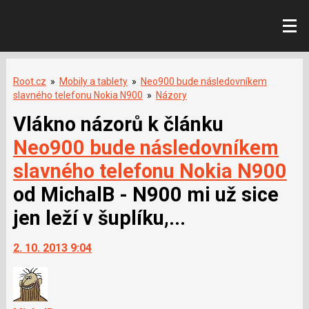
Root.cz
»
Mobily a tablety
»
Neo900 bude následovníkem
slavného telefonu Nokia N900
»
Názory
Vlákno názorů k článku
Neo900 bude následovníkem
slavného telefonu Nokia N900
od MichalB - N900 mi už sice
jen leží v šuplíku,...
2. 10. 2013 9:04