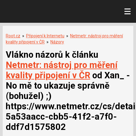
Root.cz
»
Připojení k Internetu
»
Netmetr: nástroj pro měření
kvality připojení v ČR
»
Názory
Vlákno názorů k článku
Netmetr: nástroj pro měření
kvality připojení v ČR
od Xan_ -
No mě to ukazuje správně
(bohužel) ;)
https://www.netmetr.cz/cs/detai
5a53aacc-cbb5-41f2-a7f0-
ddf7d1575802