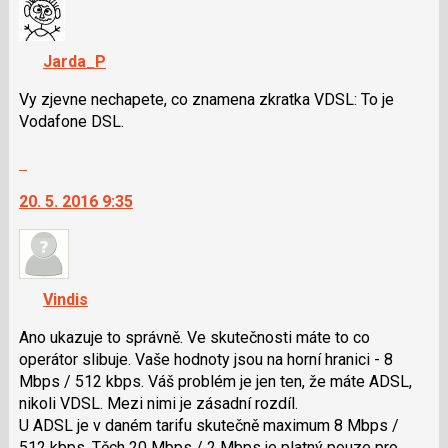
pro
názor.
následující
K
a
navigaci
Jarda_P
P
lze
pro
použít
Vy zjevne nechapete, co znamena zkratka VDSL: To je
předchozí
i
Vodafone DSL.
nový
klávesy
názor
Skok
N
na
pro
20. 5. 2016 9:35
další
následující
nový
a
názor.
P
K
pro
navigaci
předchozí
Vindis
lze
nový
použít
Ano ukazuje to správně. Ve skutečnosti máte to co
názor
i
operátor slibuje. Vaše hodnoty jsou na horní hranici - 8
klávesy
Mbps / 512 kbps. Váš problém je jen ten, že máte ADSL,
N
nikoli VDSL. Mezi nimi je zásadní rozdíl.
pro
U ADSL je v daném tarifu skutečně maximum 8 Mbps /
následující
512 kbps. Těch 20 Mbps / 2 Mbps je platný pouze pro