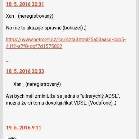
18. 5. 2016 20:31
Xan_
(neregistrovaný)
No mě to ukazuje správně (bohužel) ;)
https://www.netmetr.cz/cs/detail.html?5a53aacc-cbb5-
41f2-a7f0-ddf7d1575802
Skok
na
18. 5. 2016 20:33
další
nový
Xan_
(neregistrovaný)
názor.
K
Asi bych měl zmínit, že se jedná o "ultrarychlý ADSL",
navigaci
možná že si tomu dovolují říkat VDSL. (Vodafone) ;)
lze
použít
Skok
i
na
klávesy
19. 5. 2016 9:11
další
N
nový