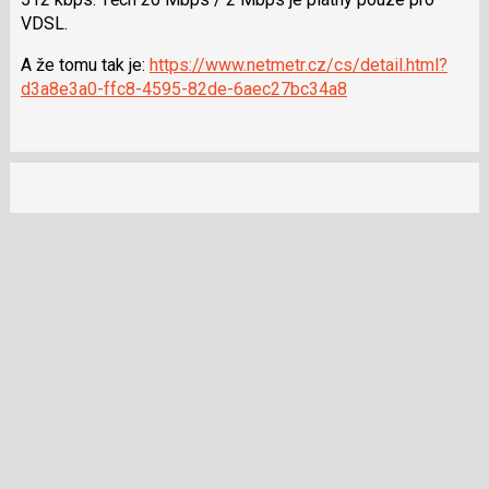
a
VDSL.
P
A že tomu tak je:
https://www.netmetr.cz/cs/detail.html?
pro
d3a8e3a0-ffc8-4595-82de-6aec27bc34a8
předchozí
nový
názor