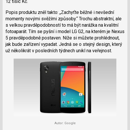
12 tisíc Kč.
e
i
b
X
o
Popis produktu zněl takto: „Zachyťte běžné i nevšední
o
momenty novými svěžími způsoby.“ Trochu abstraktní, ale
k
u
s velkou pravděpodobností to má být narážka na kvalitní
fotoaparát. Tím se pyšní i model LG G2, na kterém je Nexus
5 pravděpodobně postaven. Níže si můžete prohlédnout,
jak bude zařízení vypadat. Jedná se o stejný design, který
už několikrát v posledních týdnech unikl na veřejnost.
Autor: Google