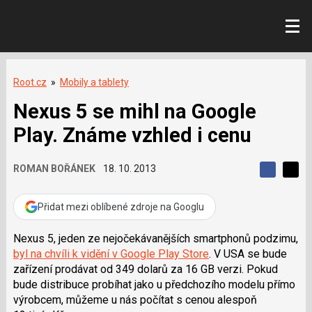
Root.cz
»
Mobily a tablety
Nexus 5 se mihl na Google
Play. Známe vzhled i cenu
ROMAN BOŘÁNEK
18. 10. 2013
S
S
S
d
d
d
í
í
Přidat mezi oblíbené zdroje na Googlu
í
l
l
e
e
l
j
j
Nexus 5, jeden ze nejočekávanějších smartphonů podzimu,
t
e
t
byl na chvíli k vidění v Google Play Store
. V USA se bude
e
e
t
n
n
zařízení prodávat od 349 dolarů za 16 GB verzi. Pokud
a
a
bude distribuce probíhat jako u předchozího modelu přímo
F
s
a
í
výrobcem, můžeme u nás počítat s cenou alespoň
c
t