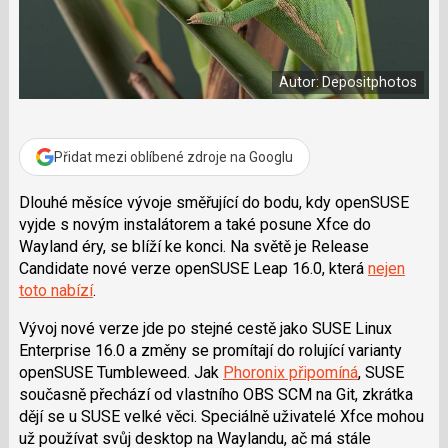
a
í
c
t
e
i
b
X
o
Autor: Depositphotos
o
k
u
Přidat mezi oblíbené zdroje na Googlu
Dlouhé měsíce vývoje směřující do bodu, kdy openSUSE
vyjde s novým instalátorem a také posune Xfce do
Wayland éry, se blíží ke konci. Na světě je Release
Candidate nové verze openSUSE Leap 16.0, která
nejen
toto nabízí
.
Vývoj nové verze jde po stejné cestě jako SUSE Linux
Enterprise 16.0 a změny se promítají do rolující varianty
openSUSE Tumbleweed. Jak
Phoronix připomíná
, SUSE
současně přechází od vlastního OBS SCM na Git, zkrátka
dějí se u SUSE velké věci. Speciálně uživatelé Xfce mohou
už používat svůj desktop na Waylandu, ač má stále