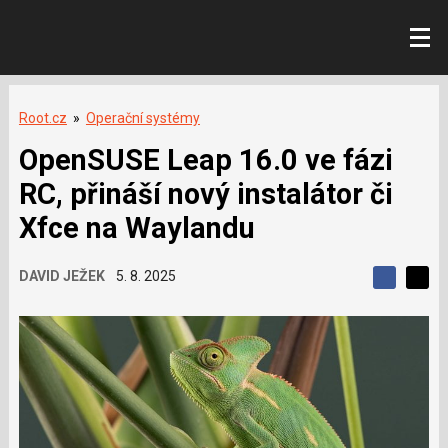
Root.cz
»
Operační systémy
OpenSUSE Leap 16.0 ve fázi
RC, přináší nový instalátor či
Xfce na Waylandu
DAVID JEŽEK
5. 8. 2025
S
S
S
d
d
d
í
í
í
l
l
e
e
l
j
j
t
e
t
e
e
t
n
n
a
a
F
s