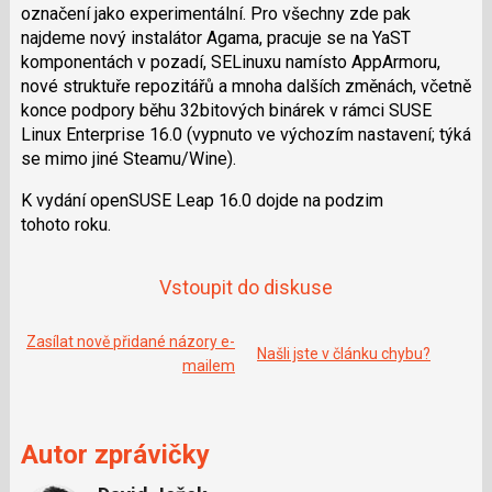
označení jako experimentální. Pro všechny zde pak
najdeme nový instalátor Agama, pracuje se na YaST
komponentách v pozadí, SELinuxu namísto AppArmoru,
nové struktuře repozitářů a mnoha dalších změnách, včetně
konce podpory běhu 32bitových binárek v rámci SUSE
Linux Enterprise 16.0 (vypnuto ve výchozím nastavení; týká
se mimo jiné Steamu/Wine).
K vydání openSUSE Leap 16.0 dojde na podzim
tohoto roku.
Vstoupit do diskuse
Zasílat nově přidané názory e-
Našli jste v článku chybu?
mailem
Autor zprávičky