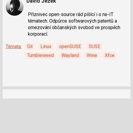
David Ježek
Příznivec open-source rád píšící i o ne-IT
tématech. Odpůrce softwarových patentů a
omezování občanských svobod ve prospěch
korporací.
Témata:
Git
Linux
openSUSE
SUSE
Tumbleweed
Wayland
Wine
Xfce