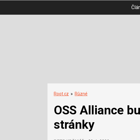
Člá
Root.cz
»
Různé
OSS Alliance b
stránky