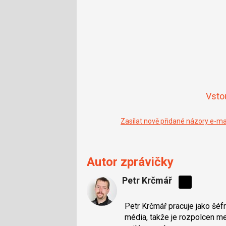
Vsto
Zasílat nově přidané názory e-m
Autor zprávičky
Petr Krčmář
Sdílejte
na
Petr Krčmář pracuje jako šéf
síti
média, takže je rozpolcen mez
X