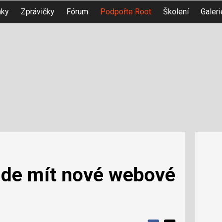
nky
Zprávičky
Fórum
Podpořte Root
Školení
Galeri
ude mít nové webové