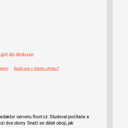
upit do diskuse
ailem
Našli jste v článku chybu?
redaktor serveru Root.cz. Studoval počítače a
i dva obory. Snaží se dělat obojí, jak