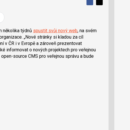
S
S
S
d
d
d
í
í
í
l
l
e
e
l
j
j
m několika týdnů
spustit svůj nový web
, na svém
t
e
t
 organizace.
Nové stránky si kladou za cíl
e
e
t
n
n
ní v ČR i v Evropě a zároveň prezentovat
a
a
ké informovat o nových projektech pro veřejnou
F
s
a
í
a open-source CMS pro veřejnou správu a bude
c
t
e
i
b
X
o
o
k
u