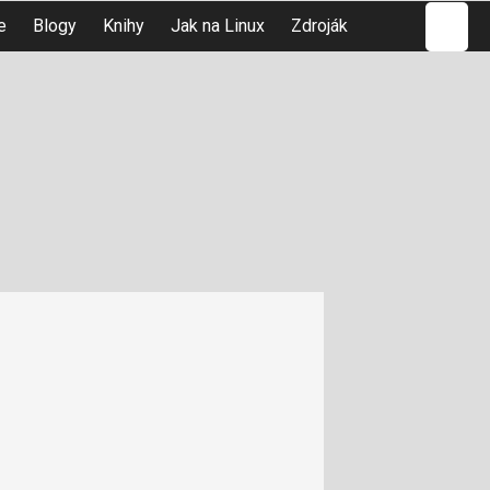
Hledat
e
Blogy
Knihy
Jak na Linux
Zdroják