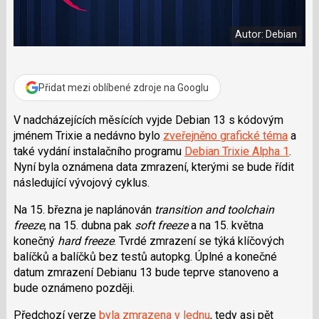
e
i
b
X
o
Autor: Debian
o
k
u
Přidat mezi oblíbené zdroje na Googlu
V nadcházejících měsících vyjde Debian 13 s kódovým
jménem Trixie a nedávno bylo
zveřejněno grafické téma
a
také vydání instalačního programu
Debian Trixie Alpha 1
.
Nyní byla oznámena data zmrazení, kterými se bude řídit
následující vývojový cyklus.
Na 15. března je naplánován
transition and toolchain
freeze
, na 15. dubna pak
soft freeze
a na 15. května
konečný
hard freeze
. Tvrdé zmrazení se týká klíčových
balíčků a balíčků bez testů autopkg. Úplné a konečné
datum zmrazení Debianu 13 bude teprve stanoveno a
bude oznámeno později.
Předchozí verze
byla zmrazena v lednu
, tedy asi pět