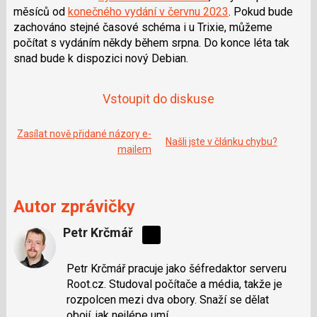
měsíců od
konečného vydání v červnu 2023
. Pokud bude
zachováno stejné časové schéma i u Trixie, můžeme
počítat s vydáním někdy během srpna. Do konce léta tak
snad bude k dispozici nový Debian.
Vstoupit do diskuse
Zasílat nově přidané názory e-
Našli jste v článku chybu?
mailem
Autor zprávičky
Petr Krčmář
Sdílejte
na
Petr Krčmář pracuje jako šéfredaktor serveru
síti
Root.cz. Studoval počítače a média, takže je
X
rozpolcen mezi dva obory. Snaží se dělat
obojí, jak nejlépe umí.