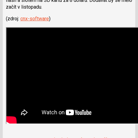
flash a slotem na SD kartu za 8 dolarů. Dodávat by se mělo
začít v listopadu.
(zdroj:
cnx-software
)