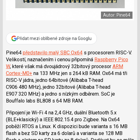
e
i
b
X
o
Autor: Pine64
o
k
u
Přidat mezi oblíbené zdroje na Googlu
Pine64
představilo malý SBC Ox64
s procesorem RISC-V.
Velikostí, naznačením i cenou připomíná
Raspberry Pico
W
, které však má dvoujádrový 32bitový procesor
ARM
Cortex-M0+
na 133 MHz jen s 264 kB RAM. Ox64 má tři
RISC-V jádra, jedno 64bitové (Alibaba T-head
C906 480 MHz), jedno 32bitové (Alibaba T-head
E907 320 MHz) a jedno s nízkým odběrem. SoC je
Bouffalo labs BL808 s 64 MB RAM.
Připojení je Wi-Fi 4 na 2,4 GHz, duální Bluetooth 5.x
(BLE+klasický) a IEEE 802.15.4 pro Zigbee. Na Ox64
poběží RTOS a Linux. K dispozici bude varianta s 16 MB
flash a bez SD karty za 6 dolarů a varianta se 128 MB