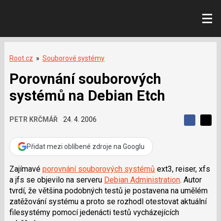
Root.cz
»
Souborové systémy
Porovnání souborových
systémů na Debian Etch
PETR KRČMÁŘ
24. 4. 2006
S
S
S
d
d
d
í
í
Přidat mezi oblíbené zdroje na Googlu
í
l
l
e
e
l
j
j
Zajímavé
porovnání souborových systémů
ext3, reiser, xfs
t
e
t
a jfs se objevilo na serveru
Debian Administration
. Autor
e
e
t
n
n
tvrdí, že většina podobných testů je postavena na umělém
a
a
zatěžování systému a proto se rozhodl otestovat aktuální
F
s
a
í
filesystémy pomocí jedenácti testů vycházejících
c
t