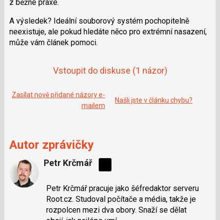
z běžné praxe.
e
i
b
X
o
A výsledek? Ideální souborový systém pochopitelně
o
neexistuje, ale pokud hledáte něco pro extrémní nasazení,
k
u
může vám článek pomoci.
Vstoupit do diskuse
(1 názor)
Zasílat nově přidané názory e-
Našli jste v článku chybu?
mailem
Autor zprávičky
Petr Krčmář
Sdílejte
na
Petr Krčmář pracuje jako šéfredaktor serveru
síti
Root.cz. Studoval počítače a média, takže je
X
rozpolcen mezi dva obory. Snaží se dělat