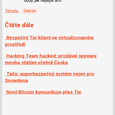
obojí, jak nejlépe umí.
Témata:
Debian
Čtěte dále
Bezpečný Tor klient ve virtualizovaném
prostředí
Hacking Team hacked: prodával spyware
mnoha státům včetně Česka
Tails: superbezpečný systém nejen pro
Snowdena
Nový Bitcoin komunikuje přes Tor