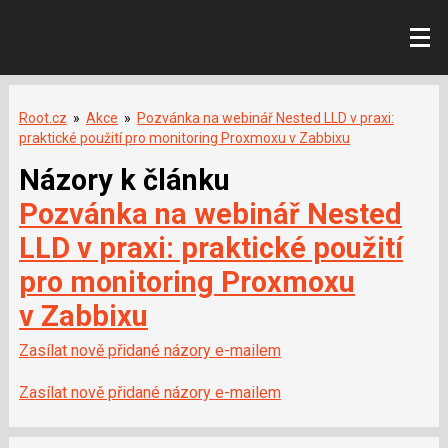
Root.cz
»
Akce
»
Pozvánka na webinář Nested LLD v praxi:
praktické použití pro monitoring Proxmoxu v Zabbixu
Názory k článku
Pozvánka na webinář Nested
LLD v praxi: praktické použití
pro monitoring Proxmoxu
v Zabbixu
Zasílat nově přidané názory e-mailem
Zasílat nově přidané názory e-mailem