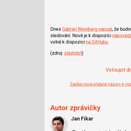
Dnes
Gabriel Weinberg napsal
, že budo
sledování. Nově je k dispozici
nápověda
volně k dispozici
na GitHubu
.
(zdroj:
slashdot
)
Vstoupit d
Zasílat nově přidané názory e-m
Autor zprávičky
Jan Fikar