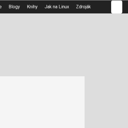
Hledat
e
Blogy
Knihy
Jak na Linux
Zdroják