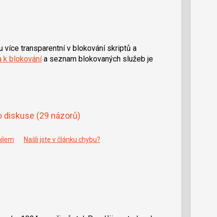
u více transparentní v blokování skriptů a
 k blokování
a seznam blokovaných služeb je
o diskuse
(29 názorů)
ailem
Našli jste v článku chybu?