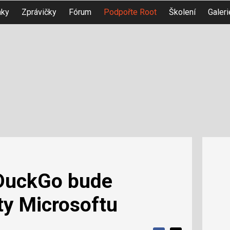
nky
Zprávičky
Fórum
Podpořte Root
Školení
Galeri
kDuckGo bude
pty Microsoftu