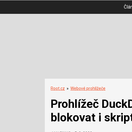
Člá
Root.cz
»
Webové prohlížeče
Prohlížeč Duc
blokovat i skri