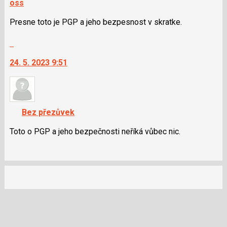
oss
Presne toto je PGP a jeho bezpesnost v skratke.
Skok
na
24. 5. 2023 9:51
další
nový
názor.
K
navigaci
Bez přezůvek
lze
použít
Toto o PGP a jeho bezpečnosti neříká vůbec nic.
i
klávesy
N
pro
následující
a
P
pro