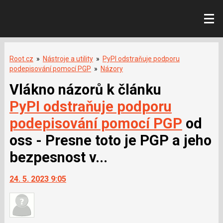
Root.cz
»
Nástroje a utility
»
PyPI odstraňuje podporu
podepisování pomocí PGP
»
Názory
Vlákno názorů k článku
PyPI odstraňuje podporu
podepisování pomocí PGP
od
oss - Presne toto je PGP a jeho
bezpesnost v...
24. 5. 2023 9:05