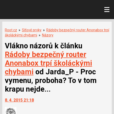
Root.cz
»
Síťové prvky
»
Rádoby bezpečný router Anonabox trpí
školáckými chybami
»
Názory
Vlákno názorů k článku
Rádoby bezpečný router
Anonabox trpí školáckými
chybami
od Jarda_P - Proc
vymenu, proboha? To v tom
krapu nejde...
8. 4. 2015 21:18