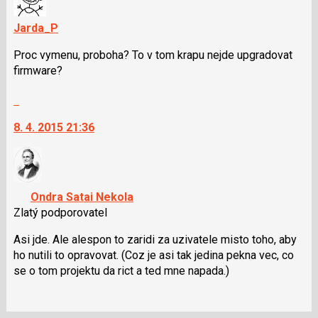
Jarda_P
Proc vymenu, proboha? To v tom krapu nejde upgradovat
firmware?
Skok
na
8. 4. 2015 21:36
další
nový
názor.
K
navigaci
Ondra Satai Nekola
lze
Zlatý podporovatel
použít
i
Asi jde. Ale alespon to zaridi za uzivatele misto toho, aby
klávesy
ho nutili to opravovat. (Coz je asi tak jedina pekna vec, co
N
se o tom projektu da rict a ted mne napada.)
pro
následující
a