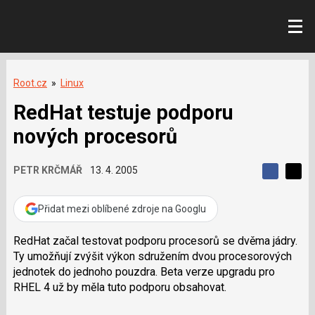
Root.cz
»
Linux
RedHat testuje podporu
nových procesorů
PETR KRČMÁŘ
13. 4. 2005
S
S
S
d
d
d
í
í
Přidat mezi oblíbené zdroje na Googlu
í
l
l
e
e
l
j
j
RedHat začal testovat podporu procesorů se dvěma jádry.
t
e
t
Ty umožňují zvýšit výkon sdružením dvou procesorových
e
e
t
n
n
jednotek do jednoho pouzdra. Beta verze upgradu pro
a
a
RHEL 4 už by měla tuto podporu obsahovat.
F
s
a
í
c
t