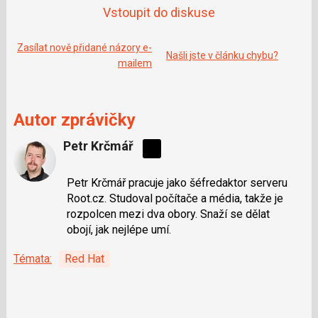
e
i
Vstoupit do diskuse
b
X
o
o
k
Zasílat nově přidané názory e-
Našli jste v článku chybu?
u
mailem
Autor zprávičky
Petr Krčmář
Sdílejte
na
Petr Krčmář pracuje jako šéfredaktor serveru
síti
Root.cz. Studoval počítače a média, takže je
X
rozpolcen mezi dva obory. Snaží se dělat
obojí, jak nejlépe umí.
Témata:
Red Hat