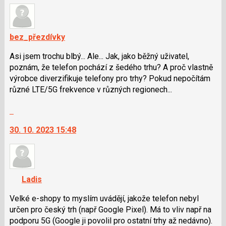
bez_přezdívky
Asi jsem trochu blbý... Ale... Jak, jako běžný uživatel,
poznám, že telefon pochází z šedého trhu? A proč vlastně
výrobce diverzifikuje telefony pro trhy? Pokud nepočítám
různé LTE/5G frekvence v různých regionech...
Skok
na
30. 10. 2023 15:48
další
nový
názor.
K
navigaci
Ladis
lze
použít
Velké e-shopy to myslím uvádějí, jakože telefon nebyl
i
určen pro český trh (např Google Pixel). Má to vliv např na
klávesy
podporu 5G (Google ji povolil pro ostatní trhy až nedávno).