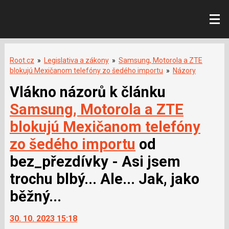
Root.cz
»
Legislativa a zákony
»
Samsung, Motorola a ZTE
blokujú Mexičanom telefóny zo šedého importu
»
Názory
Vlákno názorů k článku
Samsung, Motorola a ZTE
blokujú Mexičanom telefóny
zo šedého importu
od
bez_přezdívky - Asi jsem
trochu blbý... Ale... Jak, jako
běžný...
30. 10. 2023 15:18