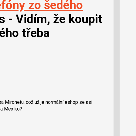
fóny zo šedého
s - Vidím, že koupit
vého třeba
eba Mironetu, což už je normální eshop se asi
vna Mexiko?