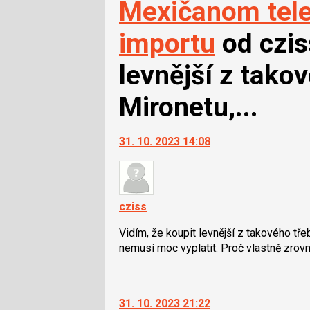
Mexičanom tele
importu
od czis
levnější z tako
Mironetu,...
31. 10. 2023 14:08
cziss
Vidím, že koupit levnější z takového tř
nemusí moc vyplatit. Proč vlastně zro
Skok
na
31. 10. 2023 21:22
další