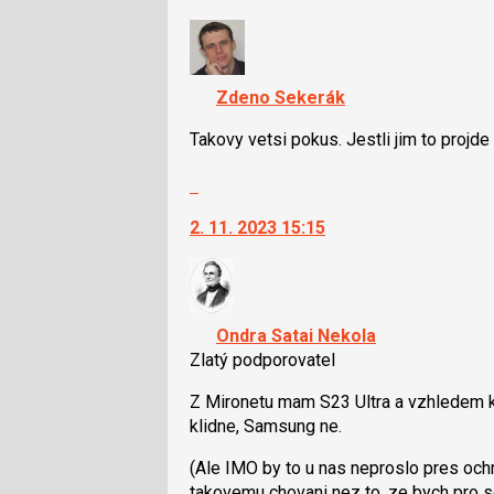
nový
názor.
K
navigaci
Zdeno Sekerák
lze
použít
Takovy vetsi pokus. Jestli jim to projde 
i
Skok
klávesy
na
N
2. 11. 2023 15:15
další
pro
nový
následující
názor.
a
K
P
navigaci
pro
Ondra Satai Nekola
lze
předchozí
Zlatý podporovatel
použít
nový
i
Z Mironetu mam S23 Ultra a vzhledem k
názor
klávesy
klidne, Samsung ne.
N
(Ale IMO by to u nas neproslo pres ochr
pro
takovemu chovani nez to, ze bych pro se