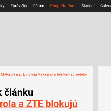
nky
Zprávičky
Fórum
Podpořte Root
Školení
Galeri
Motorola a ZTE blokujú Mexičanom telefóny zo šedého
k článku
ola a ZTE blokujú