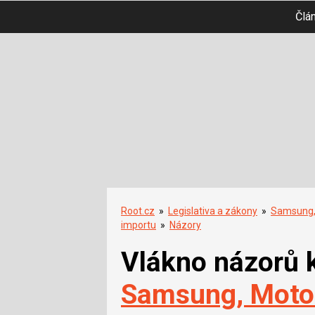
Člá
Root.cz
»
Legislativa a zákony
»
Samsung, 
importu
»
Názory
Vlákno názorů 
Samsung, Motor