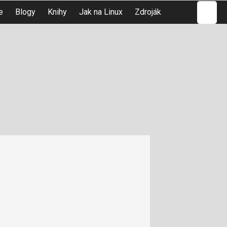
Hledat
e
Blogy
Knihy
Jak na Linux
Zdroják