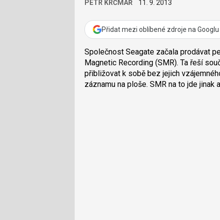
PETR KRČMÁŘ
11. 9. 2013
Přidat mezi oblíbené zdroje na Googlu
Společnost Seagate začala prodávat pev
Magnetic Recording (SMR). Ta řeší sou
přibližovat k sobě bez jejich vzájemnéh
záznamu na ploše. SMR na to jde jinak 