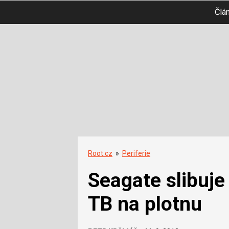
Člá
Root.cz
»
Periferie
Seagate slibuje
TB na plotnu