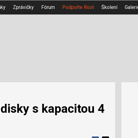
nky
Zprávičky
Fórum
Podpořte Root
Školení
Galeri
 disky s kapacitou 4