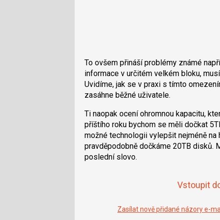
To ovšem přináší problémy známé např
informace v určitém velkém bloku, musí
Uvidíme, jak se v praxi s tímto omezen
zasáhne běžné uživatele.
Ti naopak ocení ohromnou kapacitu, kte
příštího roku bychom se měli dočkat 5T
možné technologii vylepšit nejméně na hr
pravděpodobně dočkáme 20TB disků. Ma
poslední slovo.
Vstoupit d
Zasílat nově přidané názory e-m