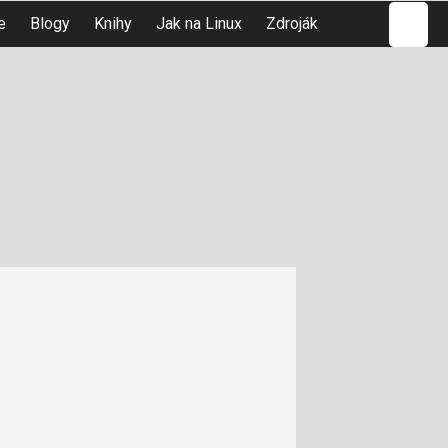
Hledat
e
Blogy
Knihy
Jak na Linux
Zdroják