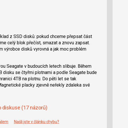
íklad z SSD disků: pokud chceme přepsat část
me celý blok přečíst, smazat a znovu zapsat.
ím výrobce disků vyrovná a jak moc problém
rou Seagate v budoucích letech slibuje. Během
B disku se čtyřmi plotnami a podle Seagate bude
anici 4TB na plotnu. Do pěti let se tak
gnetické placky zjevně neřekly zdaleka své
o diskuse
(17 názorů)
ailem
Našli jste v článku chybu?