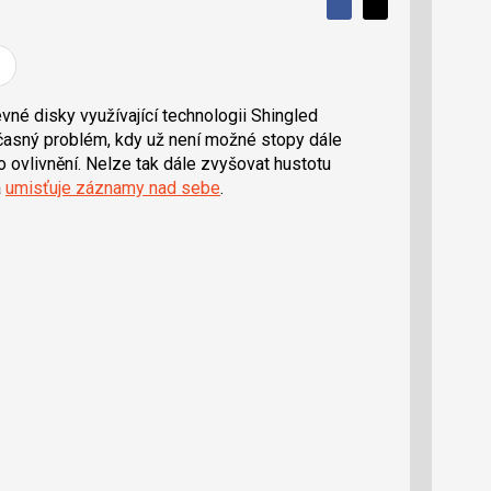
S
S
S
d
d
d
í
í
í
l
l
e
e
l
j
j
né disky využívající technologii Shingled
t
e
t
časný problém, kdy už není možné stopy dále
e
e
t
n
n
o ovlivnění. Nelze tak dále zvyšovat hustotu
a
a
a
umisťuje záznamy nad sebe
.
F
s
a
í
c
t
e
i
b
X
o
o
k
u