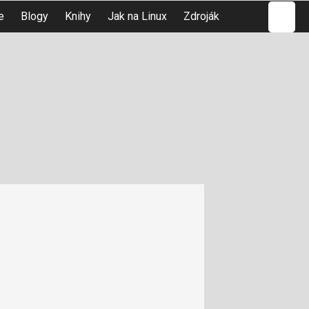
Hledat
e
Blogy
Knihy
Jak na Linux
Zdroják