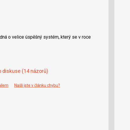
edná o velice úspěšný systém, který se v roce
o diskuse
(14 názorů)
ailem
Našli jste v článku chybu?