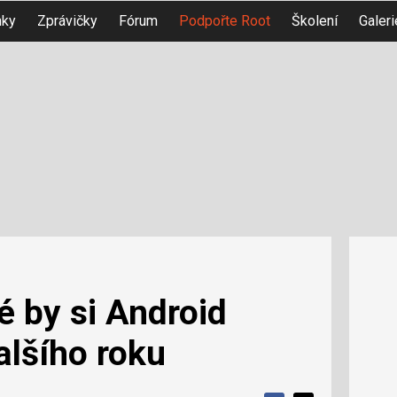
nky
Zprávičky
Fórum
Podpořte Root
Školení
Galeri
é by si Android
alšího roku