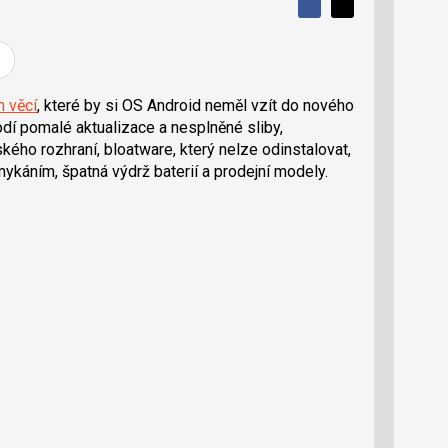
S
S
S
d
d
d
í
í
í
l
l
e
e
l
j
j
 věcí
, které by si OS Android neměl vzít do nového
t
e
t
dí pomalé aktualizace a nesplněné sliby,
e
e
t
n
n
ského rozhraní, bloatware, který nelze odinstalovat,
a
a
káním, špatná výdrž baterií a prodejní modely.
F
s
a
í
c
t
e
i
b
X
o
o
k
u