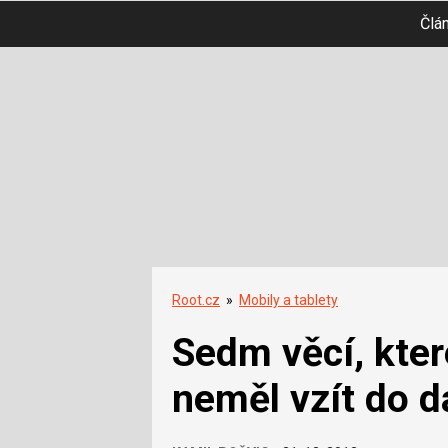
Člá
Root.cz
»
Mobily a tablety
Sedm věcí, kter
neměl vzít do d