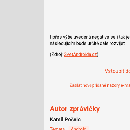
I přes výše uvedená negativa se i tak j
následujícím bude určitě dále rozvíjet.
(Zdroj:
SvetAndroida.cz
)
Vstoupit d
Zasílat nově přidané názory e-m
Autor zprávičky
Kamil Pošvic
Témata:
Android