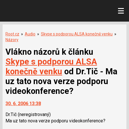
Root.cz
»
Audio
»
Skype s podporou ALSA konečně venku
»
Názory
Vlákno názorů k článku
Skype s podporou ALSA
konečně venku
od Dr.Tič - Ma
uz tato nova verze podporu
videokonference?
30. 6. 2006 13:38
Dr.Tič
(neregistrovaný)
Ma uz tato nova verze podporu videokonference?
Skok