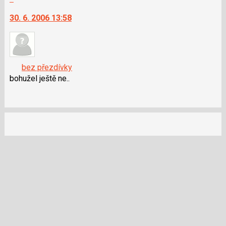
na
30. 6. 2006 13:58
další
nový
názor.
K
navigaci
bez přezdívky
lze
bohužel ještě ne..
použít
i
klávesy
N
pro
následující
a
P
pro
předchozí
nový
názor