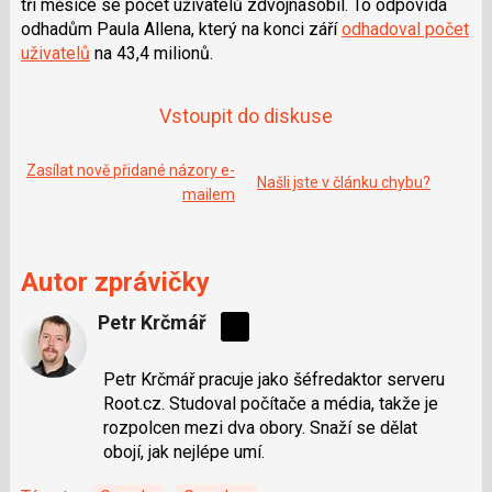
tři měsíce se počet uživatelů zdvojnásobil. To odpovídá
e
i
b
X
odhadům Paula Allena, který na konci září
odhadoval počet
o
uživatelů
na 43,4 milionů.
o
k
u
Vstoupit do diskuse
Zasílat nově přidané názory e-
Našli jste v článku chybu?
mailem
Autor zprávičky
Petr Krčmář
Sdílejte
na
Petr Krčmář pracuje jako šéfredaktor serveru
síti
Root.cz. Studoval počítače a média, takže je
X
rozpolcen mezi dva obory. Snaží se dělat
obojí, jak nejlépe umí.