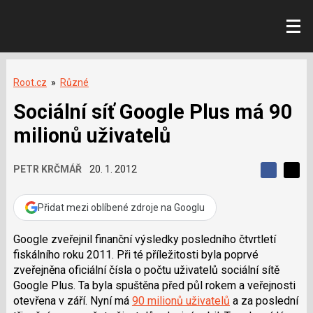
Root.cz
»
Různé
Sociální síť Google Plus má 90
milionů uživatelů
PETR KRČMÁŘ
20. 1. 2012
S
S
S
d
d
d
í
í
Přidat mezi oblíbené zdroje na Googlu
í
l
l
e
e
l
j
j
Google zveřejnil finanční výsledky posledního čtvrtletí
t
e
t
fiskálního roku 2011. Při té příležitosti byla poprvé
e
e
t
n
n
zveřejněna oficiální čísla o počtu uživatelů sociální sítě
a
a
Google Plus. Ta byla spuštěna před půl rokem a veřejnosti
F
s
a
í
otevřena v září. Nyní má
90 milionů uživatelů
a za poslední
c
t