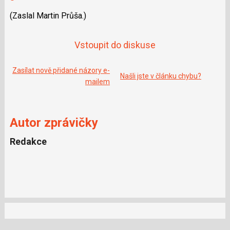
o
o
(Zaslal Martin Průša.)
k
u
Vstoupit do diskuse
Zasílat nově přidané názory e-
Našli jste v článku chybu?
mailem
Autor zprávičky
Redakce