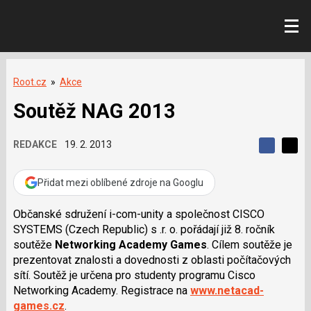
Root.cz
»
Akce
Soutěž NAG 2013
REDAKCE
19. 2. 2013
S
S
S
d
d
d
í
í
Přidat mezi oblíbené zdroje na Googlu
í
l
l
e
e
l
j
j
Občanské sdružení i-com-unity a společnost CISCO
t
e
t
SYSTEMS (Czech Republic) s .r. o. pořádají již 8. ročník
e
e
t
n
n
soutěže
Networking Academy Games
. Cílem soutěže je
a
a
prezentovat znalosti a dovednosti z oblasti počítačových
F
s
a
í
sítí. Soutěž je určena pro studenty programu Cisco
c
t
Networking Academy. Registrace na
www.netacad-
e
i
b
X
games.cz
.