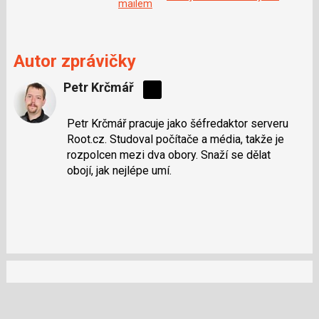
mailem
Autor zprávičky
Petr Krčmář
Sdílejte
na
Petr Krčmář pracuje jako šéfredaktor serveru
síti
Root.cz. Studoval počítače a média, takže je
X
rozpolcen mezi dva obory. Snaží se dělat
obojí, jak nejlépe umí.