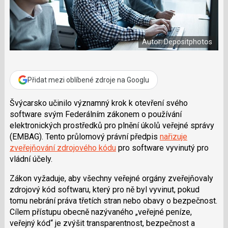
a
í
c
t
e
i
b
X
o
Autor: Depositphotos
o
k
u
Přidat mezi oblíbené zdroje na Googlu
Švýcarsko učinilo významný krok k otevření svého
software svým Federálním zákonem o používání
elektronických prostředků pro plnění úkolů veřejné správy
(EMBAG). Tento průlomový právní předpis
nařizuje
zveřejňování zdrojového kódu
pro software vyvinutý pro
vládní účely.
Zákon vyžaduje, aby všechny veřejné orgány zveřejňovaly
zdrojový kód softwaru, který pro ně byl vyvinut, pokud
tomu nebrání práva třetích stran nebo obavy o bezpečnost.
Cílem přístupu obecně nazývaného „veřejné peníze,
veřejný kód“ je zvýšit transparentnost, bezpečnost a