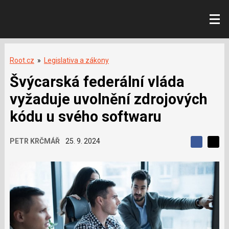
Root.cz
»
Legislativa a zákony
Švýcarská federální vláda
vyžaduje uvolnění zdrojových
kódu u svého softwaru
PETR KRČMÁŘ
25. 9. 2024
S
S
S
d
d
d
í
í
í
l
l
e
e
l
j
j
t
e
t
e
e
t
n
n
a
a
F
s