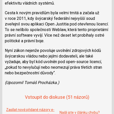
efektivitu vládních systémů.
Cesta k novým pravidlům byla velmi trnitá a začala už
v roce 2011, kdy švýcarský federální nejvyšší soud
zveřejnil svou aplikaci Open Justitia pod otevřenou licencí.
To se nelíbilo společnosti Weblaw, která tento proprietární
právní software vyvíjí. Více než deset let probíhaly ostré
politické a právní boje.
Nyní zákon nejenže povoluje uvolnění zdrojových kódů
švýcarskou vládou nebo jejími dodavateli, ale také
vyžaduje, aby byl kód uvolněn pod open-source licencí,
„pokud to nevylučují nebo neomezují práva třetích stran
nebo bezpečnostní důvody“.
(Upozornil Tomáš Procházka.)
Vstoupit do diskuse
(51 názorů)
Zasílat nově přidané názory e-
Našli jste v článku chybu?