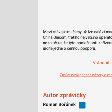
Mezi stávajícími členy už lze nalézt 
China Unicom, třetího největšího operát
nezaručuje, že tyto společnosti zařízen
určitě jedná o cennou podporu.
Vstoupit 
Zasílat nově přidané názory e-m
Autor zprávičky
Roman Bořánek