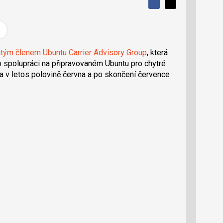
S
S
S
d
d
d
í
í
í
l
l
e
e
l
j
j
átým členem
Ubuntu Carrier Advisory Group
, která
t
e
t
 spolupráci na připravovaném Ubuntu pro chytré
e
e
t
n
n
na v letos polovině června a po skončení července
a
a
F
s
a
í
c
t
e
i
b
X
o
o
k
u