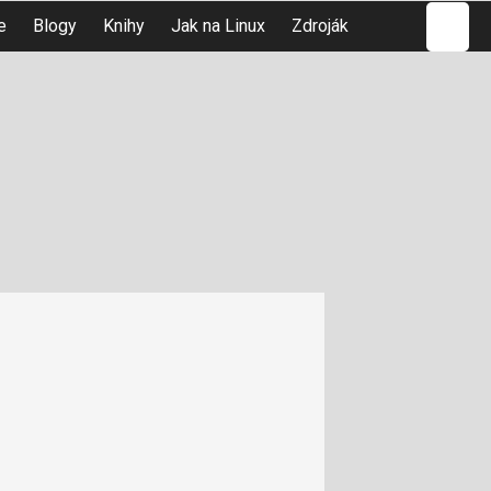
Hledat
e
Blogy
Knihy
Jak na Linux
Zdroják