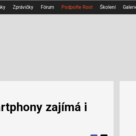
nky
Zprávičky
Fórum
Podpořte Root
Školení
Galeri
rtphony zajímá i