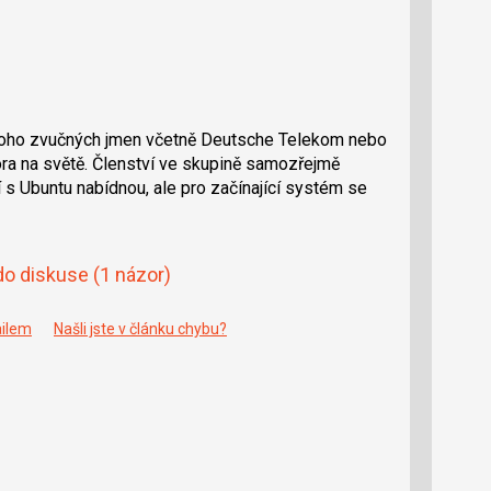
mnoho zvučných jmen včetně Deutsche Telekom nebo
ora na světě. Členství ve skupině samozřejmě
í s Ubuntu nabídnou, ale pro začínající systém se
do diskuse
(1 názor)
ailem
Našli jste v článku chybu?