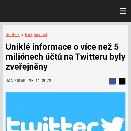
Root.cz
»
Bezpečnost
Uniklé informace o více než 5
miliónech účtů na Twitteru byly
zveřejněny
JAN FIKAR
28. 11. 2022
S
S
S
d
d
d
í
í
í
l
l
e
e
l
j
j
t
e
t
e
e
t
n
n
a
a
F
s