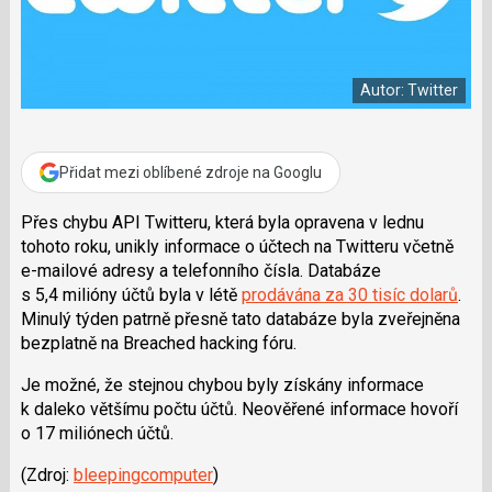
a
í
c
t
e
i
b
X
o
Autor: Twitter
o
k
u
Přidat mezi oblíbené zdroje na Googlu
Přes chybu API Twitteru, která byla opravena v lednu
tohoto roku, unikly informace o účtech na Twitteru včetně
e-mailové adresy a telefonního čísla. Databáze
s 5,4 milióny účtů byla v létě
prodávána za 30 tisíc dolarů
.
Minulý týden patrně přesně tato databáze byla zveřejněna
bezplatně na Breached hacking fóru.
Je možné, že stejnou chybou byly získány informace
k daleko většímu počtu účtů. Neověřené informace hovoří
o 17 miliónech účtů.
(Zdroj:
bleepingcomputer
)