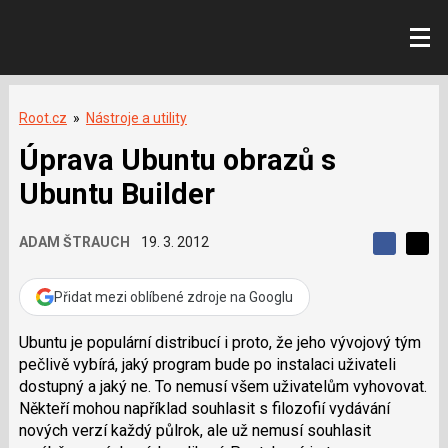
Root.cz
»
Nástroje a utility
Úprava Ubuntu obrazů s
Ubuntu Builder
ADAM ŠTRAUCH
19. 3. 2012
S
S
S
d
d
d
í
í
Přidat mezi oblíbené zdroje na Googlu
í
l
l
e
e
l
j
j
Ubuntu je populární distribucí i proto, že jeho vývojový tým
t
e
t
pečlivě vybírá, jaký program bude po instalaci uživateli
e
e
t
n
n
dostupný a jaký ne. To nemusí všem uživatelům vyhovovat.
a
a
Někteří mohou například souhlasit s filozofií vydávání
F
s
a
í
nových verzí každý půlrok, ale už nemusí souhlasit
c
t