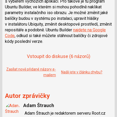
s výběrem výchozích aplikací. Pro takové je tu program
e
i
b
X
Ubuntu Builder, ve kterém si mohou pohodlně naklikat
o
parametry instalačního iso obrazu. Je možné změnit jaké
o
k
balíčky budou v systému po instalaci, upravit hlášky
u
v instalátoru Ubiquity, změnit desktopové prostředí, změnit
repositáře a podobně. Ubuntu Builder
najdete na Google
Code
, odkud si také můžete stáhnout balíčky či zdrojové
kódy poslední verze.
Vstoupit do diskuse
(6 názorů)
Zasílat nově přidané názory e-
Našli jste v článku chybu?
mailem
Autor zprávičky
Adam Štrauch
Adam Štrauch je redaktorem serveru Root.cz